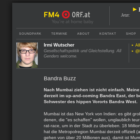
Jetzt
:
SOUNDPARK
TERMINE
ABOUT
KONTAKT
SHOP
Irmi Wutscher
Al
Gesellschaftspolitik und Gleichstellung. All
@I
Genders welcome.
Bandra Buzz
Nach Mumbai ziehen ist nicht einfach. Meine
derzeit im up-and-coming Bandra East, der 
Schwester des hippen Vororts Bandra West.
Mumbai ist das New York von Indien: es gibt gr
denen, die "es schaffen" wollen, unglaublich teu
rat-race, um in der Stadt zu überleben. 18 Mill
hat die Metropolregion Mumbai derzeit offiziell
gehen von über 20 Millionen aus), damit ist Mum