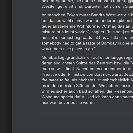
beiden Stadtteile, die durch Autobahn und Zuggl
Westteil getrennt sind. Darunter hat sich ein Slu
An manchen Ecken mutet Bandra West wie ein kl
an, das es wohl einmal war, an anderen gibt e
teuer aussehende Wohntürme. VC mag das an Ban
mixture of a lot of worlds", sagt er. "It is not just
huts, it is nor just big roads - it has a little bit of 
somebody had to get a taste of Bombay in one 
would be a nice place to go."
Mumbai liegt grundsätzlich auf einer langgezoge
deren südlichsten Spitze das Zentrum bzw. die "A
man so will - liegt. Nachdem es dort immer teurer
Kreative oder Filmstars von dort nordwärts. Jetz
the place to be
, als nächstes ist wahrscheinlich 
es in den meisten Städten der Welt eben passie
wird es sicher auch bald schaffen, die Riesenbau
Wohnung spricht dafür. Und ich kann dann sagen
hier war, bevor es hip wurde.