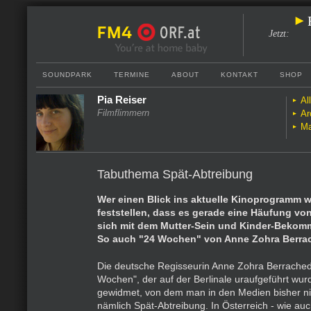
Jetzt
:
SOUNDPARK
TERMINE
ABOUT
KONTAKT
SHOP
Pia Reiser
Al
Filmflimmern
Ar
Ma
Tabuthema Spät-Abtreibung
Wer einen Blick ins aktuelle Kinoprogramm wi
feststellen, dass es gerade eine Häufung von
sich mit dem Mutter-Sein und Kinder-Bekom
So auch "24 Wochen" von Anne Zohra Berra
Die deutsche Regisseurin Anne Zohra Berrached 
Wochen", der auf der Berlinale uraufgeführt wu
gewidmet, von dem man in den Medien bisher nich
nämlich Spät-Abtreibung. In Österreich - wie auc