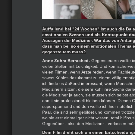
Auffallend bei "24 Wochen" ist auch die Bal
emotionalen Szenen und als Kontrapunkt daz
Aussagen der Mediziner. War das von Anfang a
dass man bei so einem emotionalen Thema e
gegensteuern muss?
Anne Zohra Berrached:
Gegensteuern wollte ic
vielen Stellen mit Leichtigkeit. Und komischerwe
vielen Filmen, wenn Ärzte reden, wenn Fachleu
sowas Kühles dazukommt zu einem völlig emot
ich finde es äußerst interessant, wenn Mensche
Medizinern sitzen, die sehr kühl ihre Sache dar
die Mediziner ja auch, sie müssen sich selbst a
damit sie professionell bleiben können. Diesen 
superspannend und den wollte ich hier natürlich
Paar, die sind sehr gebildet und kommen trotzdem
wo sie erst einmal gar nicht wissen, total hilflos 
Gegenüber - also den Mediziner - verlassen mü
Dein Film dreht sich um einen Entscheidung