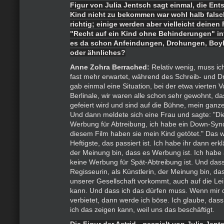
Figur von Julia Jentsch sagt einmal, die En
Kind nicht zu bekommen war wohl halb falsc
richtig; einige werden aber vielleicht deinen 
"Recht auf ein Kind ohne Behinderungen" int
es da schon Anfeindungen, Drohungen, Bo
oder ähnliches?
Anne Zohra Berrached:
Relativ wenig, muss ich
fast mehr erwartet, während des Schreib- und D
gab einmal eine Situation, bei der etwa vierten V
Berlinale, wir waren alle schon sehr gewohnt, da
gefeiert wird und sind auf die Bühne, mein ganz
Und dann meldete sich eine Frau und sagte: "Die
Werbung für Abtreibung, ich habe ein Down-Syn
diesem Film haben sie mein Kind getötet." Das wa
Heftigste, das passiert ist. Ich habe ihr dann erkl
der Meinung bin, dass es Werbung ist. Ich habe 
keine Werbung für Spät-Abtreibung ist. Und dass
Regisseurin, als Künstlerin, der Meinung bin, das
unserer Gesellschaft vorkommt, auch auf die Le
kann. Und dass ich das dürfen muss. Wenn mir
verbietet, dann werde ich böse. Ich glaube, dass 
ich das zeigen kann, weil uns das beschäftigt.