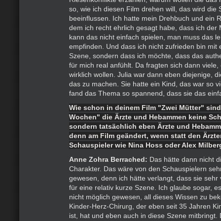
so, wie ich diesen Film drehen will, das wird die
beeinflussen. Ich hatte mein Drehbuch und ein R
dem ich recht ehrlich gesagt habe, dass ich der
kann das nicht einfach spielen, man muss das 
empfinden. Und dass ich nicht zufrieden bin mit 
Szene, sondern dass ich möchte, dass das authen
für mich real anfühlt. Da fragten sich dann viele, 
wirklich wollen. Julia war dann eben diejenige, d
das zu machen. Sie hatte ein Kind, das war so vi
fand das Thema so spannend, dass sie das einf
Wie schon in deinem Film "Zwei Mütter" sind
Wochen" die Ärzte und Hebammen keine Scha
sondern tatsächlich eben Ärzte und Hebamme
denn am Film geändert, wenn statt den Ärzte
Schauspieler wie Nina Hoss oder Alex Milbe
Anne Zohra Berrached:
Das hätte dann nicht d
Charakter. Das wäre von den Schauspielern sehr 
gewesen, denn ich hätte verlangt, dass sie sehr 
für eine relativ kurze Szene. Ich glaube sogar, 
nicht möglich gewesen, all dieses Wissen zu b
Kinder-Herz-Chirurg, der eben seit 35 Jahren Ki
ist, hat und eben auch in diese Szene mitbringt.