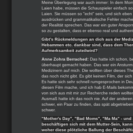
Meine Überlegung war auch immer: In dem Mome
Laien habe, müssen die Schauspieler einfach so 
Laien. Sie müssen so "echt" sein, und sich eben
ausdrücken und grammatikalische Fehler machen
der Realität sprechen. Das war ein guter Anspo
so zu gestalten, dass er ebenso real und authent
Gibt's Rückmeldungen an dich aus der Medizi
Hebammen etc. dankbar sind, dass dem The
Aufmerksamkeit zuteilwird?
Anne Zohra Berrached:
Das hatte ich schon, b
überhaupt gemacht haben. Das war ein Ansturm
Medizinern auf mich. Die wollten über dieses Th
das noch nicht gibt. Es gibt keinen Film, der sich
Es hatte sich sehr schnell rumgesprochen in Deu
diesen Film mache, und ich hab E-Mails bekomm
von sich aus mit mir zur Recherche reden wollte
Ausmaß hatte ich das noch nie. Auf der anderen 
schwer, ein Paar zu finden, das spät abgetriebe
schwer.
"Mother's Day", "Bad Moms", "Ma Ma" - und 
beschäftigen sich mit dem Mutter-Sein, kanns
woher diese plötzliche Ballung der Beschäft