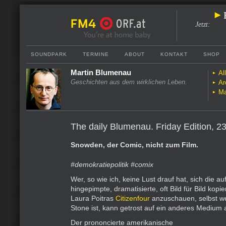
Jetzt
:
SOUNDPARK
TERMINE
ABOUT
KONTAKT
SHOP
Martin Blumenau
Al
Geschichten aus dem wirklichen Leben.
Ar
Ma
The daily Blumenau. Friday Edition, 2
Snowden, der Comic, nicht zum Film.
#demokratiepolitik #comix
Wer, so wie ich, keine Lust drauf hat, sich die auf
hingepimpte, dramatisierte, oft Bild für Bild kop
Laura Poitras
Citizenfour
anzuschauen, selbst we
Stone ist, kann getrost auf ein anderes Medium
Der prononcierte amerikanische