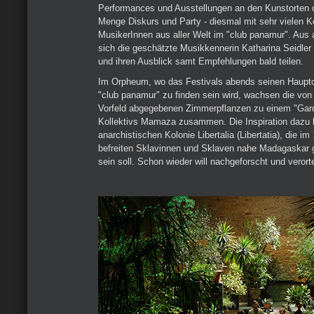
Performances und Ausstellungen an den Kunstorten d
Menge Diskurs und Party - diesmal mit sehr vielen 
MusikerInnen aus aller Welt im "club panamur". Aus a
sich die geschätzte Musikkennerin Katharina Seidle
und ihren Ausblick samt Empfehlungen bald teilen.
Im Orpheum, wo das Festivals abends seinen Haupto
"club panamur" zu finden sein wird, wachsen die von
Vorfeld abgegebenen Zimmerpflanzen zu einem "Gar
Kollektivs Mamaza zusammen. Die Inspiration dazu
anarchistischen Kolonie Libertalia (Libertatia), die i
befreiten Sklavinnen und Sklaven nahe Madagaskar 
sein soll. Schon wieder will nachgeforscht und verort