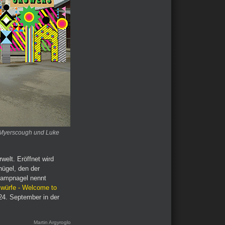
g Myerscough und Luke
rwelt. Eröffnet wird
hügel, den der
Kampnagel nennt
lwürfe - Welcome to
4. September in der
Martin Argyroglo