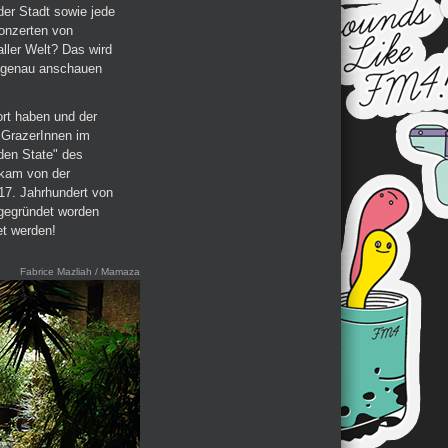
er Stadt sowie jede
Konzerten von
ller Welt? Das wird
r genau anschauen
rt haben und der
 GrazerInnen im
den State" des
 kam von der
m 17. Jahrhundert von
gegründet worden
et werden!
Fabrice Mazliah / Mamaza