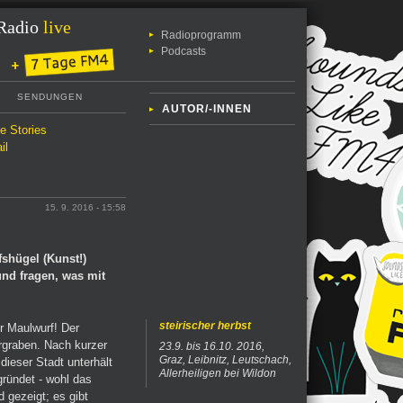
Radio
live
Radioprogramm
Podcasts
SENDUNGEN
AUTOR/-INNEN
le Stories
il
15. 9. 2016 - 15:58
fshügel (Kunst!)
und fragen, was mit
steirischer herbst
r Maulwurf! Der
ergraben. Nach kurzer
23.9. bis 16.10. 2016,
Graz, Leibnitz, Leutschach,
 dieser Stadt unterhält
Allerheiligen bei Wildon
gründet - wohl das
 gezeigt; es gibt