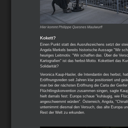
Hier kommt Philippe Quesnes Maulwurf!
Kokett?
Einen Punkt statt des Ausrufezeichens setzt der steir
Angela Merkels bereits historische Aussage "Wir scha
heuriges Leitmotiv. "Wir schaffen das. Über die Versc
Kartografien" ist das herbst-Motto. Kokettiert das Kun
Solidarität?
Veronica Kaup-Hasler, die Intendantin des herbst, hat 
Eröffnungsreden seit Jahren klar positioniert und geä
man bei der nächsten Eröffnung die Carta der Genfer
Flüchtlingskonvention zusammen singen, sagte Kaup
hielt damals fest: Europa schaue "kuhäugig, wie Flüc
angeschwemmt würden". Österreich, Angola, "Chinafri
unternimmt diesmal den Versuch, das alte Europa un
Rest der Welt zu erkunden.