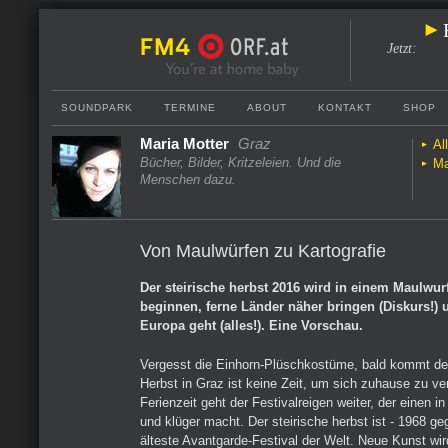
Jetzt
:
SOUNDPARK
TERMINE
ABOUT
KONTAKT
SHOP
Maria Motter
Graz
Al
Bücher, Bilder, Kritzeleien. Und die
Ma
Menschen dazu.
Von Maulwürfen zu Kartografie
Der steirische herbst 2016 wird in einem Maulwur
beginnen, ferne Länder näher bringen (Diskurs!) 
Europa geht (alles!). Eine Vorschau.
Vergesst die Einhorn-Plüschkostüme, bald kommt de
Herbst in Graz ist keine Zeit, um sich zuhause zu v
Ferienzeit geht der Festivalreigen weiter, der einen in
und klüger macht. Der steirische herbst ist - 1968 ge
älteste Avantgarde-Festival der Welt. Neue Kunst wird