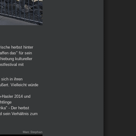
ische herbst hinter
ffen das" für sein
hiebung kultureller
stfestival mit
sich in ihren
ußert. Vielleicht würde
-Hasler 2014 und
htlinge
ka" - Der herbst
d sein Verhältnis zum
Marc Stephan