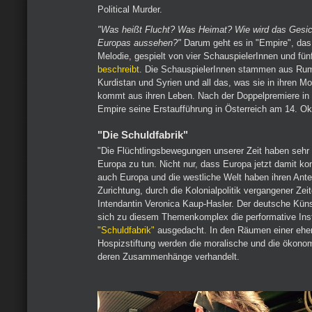
Political Murder.
"Was heißt Flucht? Was Heimat? Wie wird das Gesi
Europas aussehen?"
Darum geht es in "Empire", das 
Melodie, gespielt von vier SchauspielerInnen und fün
beschreibt
. Die SchauspielerInnen stammen aus Rum
Kurdistan und Syrien und all das, was sie in ihren M
kommt aus ihren Leben. Nach der Doppelpremiere in Z
Empire seine Erstaufführung in Österreich am 14. Ok
"Die Schuldfabrik"
"Die Flüchtlingsbewegungen unserer Zeit haben sehr 
Europa zu tun. Nicht nur, dass Europa jetzt damit konf
auch Europa und die westliche Welt haben ihren Antei
Zurichtung, durch die Kolonialpolitik vergangener Zeit
Intendantin Veronica Kaup-Hasler. Der deutsche Künst
sich zu diesem Themenkomplex die performative Inst
"Schuldfabrik"
ausgedacht. In den Räumen einer ehe
Hospizstiftung werden die moralische und die ökono
deren Zusammenhänge verhandelt.