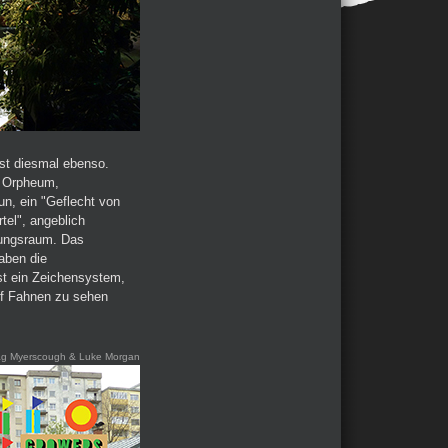
bst diesmal ebenso.
m Orpheum,
un, ein "Geflecht von
tel", angeblich
lungsraum. Das
aben die
ist ein Zeichensystem,
uf Fahnen zu sehen
g Myerscough & Luke Morgan