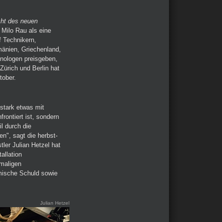
cht des neuen
Milo Rau als eine
f Technikern,
änien, Griechenland,
onologen preisgeben,
ürich und Berlin hat
tober.
stark etwas mit
rontiert ist, sondern
l durch die
en", sagt die herbst-
ler Julian Hetzel hat
allation
maligen
mische Schuld sowie
Julian Hetzel