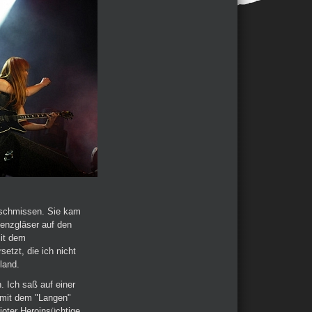
eschmissen. Sie kam
genzgläser auf den
mit dem
etzt, die ich nicht
land.
. Ich saß auf einer
 mit dem "Langen"
oter Heroinsüchtige.