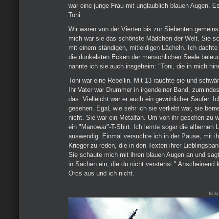
war eine junge Frau mit unglaublich blauen Augen. E
Toni.
Wir waren von der Vierten bis zur Siebenten gemeins
mich war sie das schönste Mädchen der Welt. Sie s
mit einem ständigen, mitleidigen Lächeln. Ich dachte
die dunkelsten Ecken der menschlichen Seele beleu
nannte ich sie auch insgeheim: "Toni, die in mich hi
Toni war eine Rebellin. Mit 13 rauchte sie und schwän
Ihr Vater war Drummer in irgendeiner Band, zumindes
das. Vielleicht war er auch ein gewöhlicher Säufer. Ic
gesehen. Egal, wie sehr ich sie verliebt war, sie be
nicht. Sie war ein Metalfan. Um von ihr gesehen zu w
ein "Manowar"-T-Shirt. Ich lernte sogar die albernen
auswendig. Einmal versuchte ich in der Pause, mit ih
Krieger zu reden, die in den Texten ihrer Lieblingsb
Sie schaute mich mit ihren blauen Augen an und sagt
in Sachen ein, die du nicht verstehst." Anscheinend 
Orcs aus und ich nicht.
flic