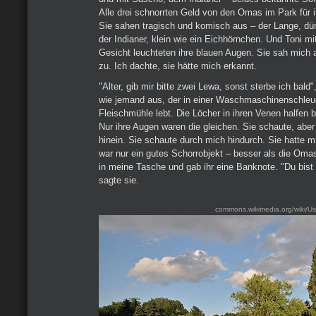
Alle drei schnorrten Geld von den Omas im Park für 
Sie sahen tragisch und komisch aus – der Lange, dü
der Indianer, klein wie ein Eichhörnchen. Und Toni mi
Gesicht leuchteten ihre blauen Augen. Sie sah mich 
zu. Ich dachte, sie hätte mich erkannt.
"Alter, gib mir bitte zwei Lewa, sonst sterbe ich bald"
wie jemand aus, der in einer Waschmaschinenschleud
Fleischmühle lebt. Die Löcher in ihren Venen halfen b
Nur ihre Augen waren die gleichen. Sie schaute, aber
hinein. Sie schaute durch mich hindurch. Sie hatte mi
war nur ein gutes Schorrobjekt – besser als die Omas
in meine Tasche und gab ihr eine Banknote. "Du bist e
sagte sie.
commons.wikimedia.org/wiki/U