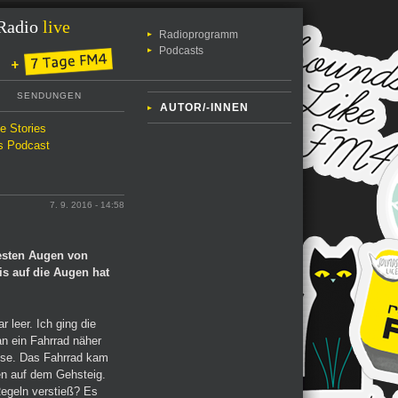
Radio
live
Radioprogramm
Podcasts
SENDUNGEN
AUTOR/-INNEN
le Stories
s Podcast
7. 9. 2016 - 14:58
uesten Augen von
is auf die Augen hat
 leer. Ich ging die
n ein Fahrrad näher
eise. Das Fahrrad kam
en auf dem Gehsteig.
Regeln verstieß? Es