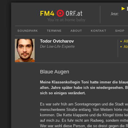
Jetzt
:
SOUNDPARK
TERMINE
ABOUT
KONTAKT
SHOP
Todor Ovtcharov
Al
Der Low-Life Experte
Al
Blaue Augen
Meine Klassenkollegin Toni hatte immer die bla
allen. Jahre später habe ich sie wiedergesehen. B
sich so einiges verändert.
Es war sehr früh am Sonntagmorgen und die Stadt war
menschenleere Straße entlang. Von Weitem hörte ma
kommen. Die Kette klapperte und die Klingel tönte l
auf mich zu. Es fuhr nicht am Radweg, sondern mitt
Wer war wohl diese Person, die so dreist gegen die 