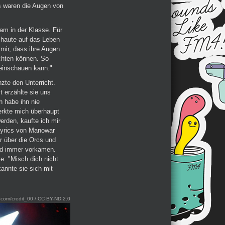
s waren die Augen von
am in der Klasse. Für
chaute auf das Leben
 mir, dass ihre Augen
chten können. So
neinschauen kann."
zte den Unterricht.
t erzählte sie uns
h habe ihn nie
merkte mich überhaupt
erden, kaufte ich mir
 Lyrics von Manowar
r über die Orcs und
and immer vorkamen.
e: "Misch dich nicht
kannte sie sich mit
kr.com/credit_00 / CC BY-ND 2.0