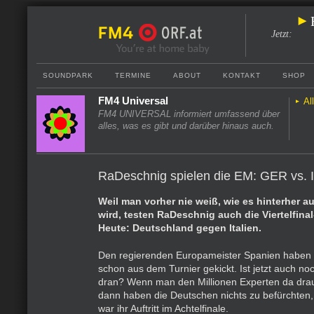
Jetzt
:
SOUNDPARK
TERMINE
ABOUT
KONTAKT
SHOP
FM4 Universal
Al
FM4 UNIVERSAL informiert umfassend über
alles, was es gibt und darüber hinaus auch.
RaDeschnig spielen die EM: GER vs. 
Weil man vorher nie weiß, wie es hinterher 
wird, testen RaDeschnig auch die Viertelfina
Heute: Deutschland gegen Italien.
Den regierenden Europameister Spanien haben di
schon aus dem Turnier gekickt. Ist jetzt auch no
dran? Wenn man den Millionen Experten da dra
dann haben die Deutschen nichts zu befürchten,
war ihr Auftritt im Achtelfinale.