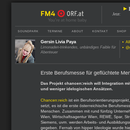
Jetzt
:
SOUNDPARK
TERMINE
ABOUT
KONTAKT
SHOP
Gersin Livia Paya
Al
Limonaden-trinkendes, unbändiges Faible für
@g
Abenteuer
Erste Berufsmesse für geflüchtete Me
Das Projekt chancen:reich will Integration m
und weniger idelogischen Ansätzen.
Chancen:reich
ist ein Berufsorientierungsprojekt,
setzt, es ist die erste österreichische Berufsmess
Menschen. Zusammen mit rund fünfzig Untern
Wien, Wirtschaftsagentur Wien, REWE, Spar, Strö
Siemens, uvm. werden Arbeits- und Ausbildungs
gegeben. Fernab von hipper Ideologie wurde hie