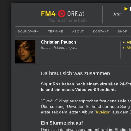
Jetzt
:
SOUNDPARK
TERMINE
ABOUT
KONTAKT
SHOP
Christian Pausch
Al
Irrsinn, Island, Ingwer.
Ma
Da braut sich was zusammen
Sigur Rós haben nach einem virtuellen 24-S
Island ein neues Video veröffentlicht.
"Óveður" klingt ausgesprochen fast genau wie s
Übersetzung: Unwetter. So heißt der neue Song 
erste seit dem letzten Album "
Kveikur
" aus dem 
Ein Sturm zieht auf
Dass sich da etwas zusammenbraut im Studio de