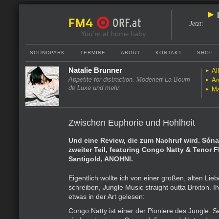
Jetzt
:
SOUNDPARK
TERMINE
ABOUT
KONTAKT
SHOP
Natalie Brunner
Al
Appetite for distraction. Moderiert La Boum
Ar
de Luxe und mehr.
Ma
Zwischen Euphorie und Hohlheit
Und eine Review, die zum Nachruf wird. Sónar
zweiter Teil, featuring Congo Natty & Tenor Fl
Santigold, ANOHNI.
Eigentlich wollte ich von einer großen, alten Lie
schreiben, Jungle Music straight outta Brixton. I
etwas in der Art gelesen:
Congo Natty ist einer der Pioniere des Jungle. 