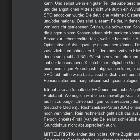
kann. Und selbst wenn ein guter Teil der Arbeitersch
und der ängstlichen Mittelschicht wie durch ein Wund
SPÖ andocken würde: Die deutliche Mehrheit Österre
und/oder national. Das sind allesamt Felder, in denen
von Vorsicht getriebenen Grünen, die schwarzen Kon
die jungen pinken Konservativen nicht punkten könne
Bezug zur Lebensrealität fehlt, weil sie bestenfalls A
Optimistisch-Aufstiegswillige ansprechen können. D
zusätzlich zum nationalen Teil der konservativen Kli
denen sie glaubhaft Nähe/Verstehen vermitteln kann.
Teil der konservativen Klientel einer möglichen Griss
einer einmaligen Protestgeste abgewinnen kann, blei
SPÖ lebt mittlerweile fast ausschließlich von treuen
Pensionsalter und marginalisiert sich quasi biologisc
ES
hat also außerhalb der FPÖ niemand mehr Zugriff
Proletariat. Womöglich wird eine unfreiwillige Koalitio
bis hin zu bürgerlich-vorsichtigen Konservativen) der
(deutsche Medien) / Rechtsaußen-Partei (BBC) einen
noch verhindern. Rein rechnerisch geht sich das aus
Persönlichkeits-Profil (Van der Bellen ist schließlich 
Grundduktus nicht abzusprechen) auch.
MITTELFRISTIG
ändert das nichts. Ohne Zugriff auf