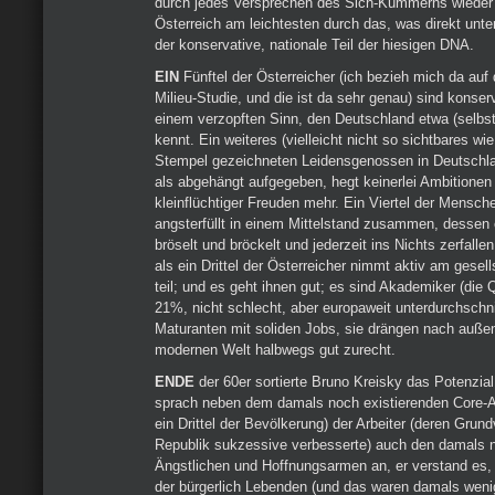
durch jedes Versprechen des Sich-Kümmerns wieder 
Österreich am leichtesten durch das, was direkt unter
der konservative, nationale Teil der hiesigen DNA.
EIN
Fünftel der Österreicher (ich bezieh mich da auf 
Milieu-Studie, und die ist da sehr genau) sind konserva
einem verzopften Sinn, den Deutschland etwa (selbs
kennt. Ein weiteres (vielleicht nicht so sichtbares wi
Stempel gezeichneten Leidensgenossen in Deutschlan
als abgehängt aufgegeben, hegt keinerlei Ambitionen 
kleinflüchtiger Freuden mehr. Ein Viertel der Mensch
angsterfüllt in einem Mittelstand zusammen, desse
bröselt und bröckelt und jederzeit ins Nichts zerfall
als ein Drittel der Österreicher nimmt aktiv am gesel
teil; und es geht ihnen gut; es sind Akademiker (die Q
21%, nicht schlecht, aber europaweit unterdurchschnit
Maturanten mit soliden Jobs, sie drängen nach auß
modernen Welt halbwegs gut zurecht.
ENDE
der 60er sortierte Bruno Kreisky das Potenzia
sprach neben dem damals noch existierenden Core-Ant
ein Drittel der Bevölkerung) der Arbeiter (deren Grun
Republik sukzessive verbesserte) auch den damals no
Ängstlichen und Hoffnungsarmen an, er verstand es, 
der bürgerlich Lebenden (und das waren damals wenige