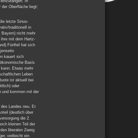
einzufangen. In
 der Oberfläche liegt:
die letzte Sinus-
tiv/traditionell in
t Bayern) nicht mehr
e ihre mit dem Hartz-
d) Fünftel hat sich
jenseits
en kauert sich
n ökonomische Basis
en kann. Etwas mehr
lschaftlichen Leben
uote ist aktuell bei
tlich) oder
en und kommen mit der
l des Landes neu. Er
eil (deutlich über
dversorgung die 2.
ch kleinen Teil der
den liberalen Zweig
r, vielleicht ein