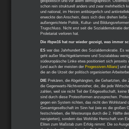
geopolitisch und vor allem demographisch. Österreich
schon rein strukturell anders und zwar mehrheitlich k
und national, im Herzen antibürgerlich und antiintelle
erweckte den Anschein, dass sich dies drehen ließe -
außengerichtete Politik, Kultur- und Bildungsreforme
Trugschluss. Nicht erst seit die Sozialdemokratie d
Proletariat verloren hat.
Die #bpw16 hat nur wieder gezeigt, was immer s
ES
war das Jahrhundert des Sozialdemokratie. Es wa
geht außer Machtgeklammere und Sozialabbau wenig
südeuropäische Linke etwa positioniert sich jenseits 
(und auch der meisten der
Progessiven Allianz
) und 
die an die Urzeit der politisch organisierten Arbeiterb
DIE
Prekären, die Abgehängten, die Gehartzten, die 
die Gegenwarts-Nichtversteher, die, die jede Wirtsch
zahlen, weil sie nicht Teil der Erbgesellschaft, keine
sind durch diese Protestformen anzusprechen. Protes
gegen ein System richten, das nicht den Wohlstand 
Gesamtgesellschaft im Sinn hat (wie es die großen G
festschrieben, die Westeuropa durch die 2. Hälfte de
navigierten), sondern das Wohl/die Herrschaft von E
Eliten zum Maßstab zum Erfolg nimmt. Die so Ausg