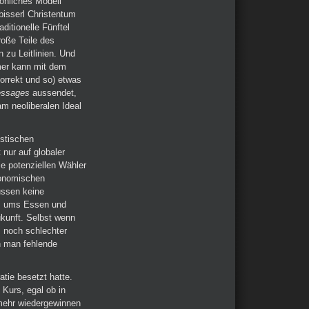
sönliches Modell
bisserl Christentum
ditionelle Fünftel
roße Teile des
n zu Leitlinien. Und
rmer kann mit dem
korrekt und so) etwas
essages
aussendet,
 am neoliberalen Ideal
istischen
nur auf globaler
ie potenziellen Wähler
ökonomischen
ussen keine
t, ums Essen und
kunft. Selbst wenn
s noch schlechter
n man fehlende
atie besetzt hatte.
 Kurs, egal ob in
 mehr wiedergewinnen