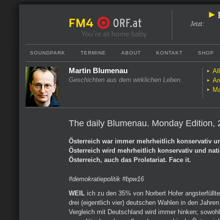
Jetzt
:
SOUNDPARK
TERMINE
ABOUT
KONTAKT
SHOP
Martin Blumenau
Al
Geschichten aus dem wirklichen Leben.
Ar
Ma
The daily Blumenau. Monday Edition, 
Österreich war immer mehrheitlich konservativ u
Österreich wird mehrheitlich konservativ und nat
Österreich, auch das Proletariat. Face it.
#demokratiepolitik #bpw16
WEIL
ich zu den 35% von Norbert Hofer angsterfüllt
drei (eigentlich vier) deutschen Wahlen in den Jahren
Vergleich mit Deutschland wird immer hinken; sowohl 