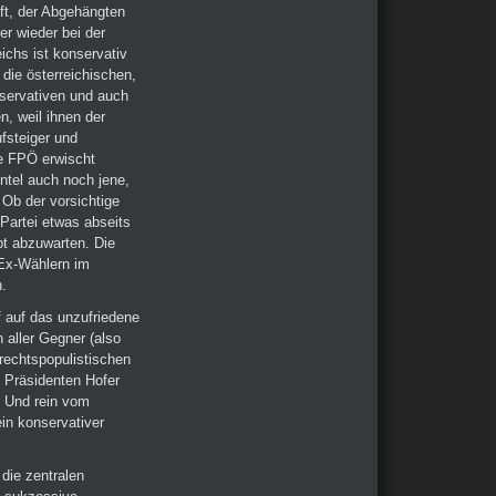
aft, der Abgehängten
er wieder bei der
ichs ist konservativ
 die österreichischen,
servativen und auch
n, weil ihnen der
ufsteiger und
ie FPÖ erwischt
entel auch noch jene,
 Ob der vorsichtige
-Partei etwas abseits
bt abzuwarten. Die
 Ex-Wählern im
h.
 auf das unzufriedene
n aller Gegner (also
 rechtspopulistischen
 Präsidenten Hofer
. Und rein vom
ein konservativer
 die zentralen