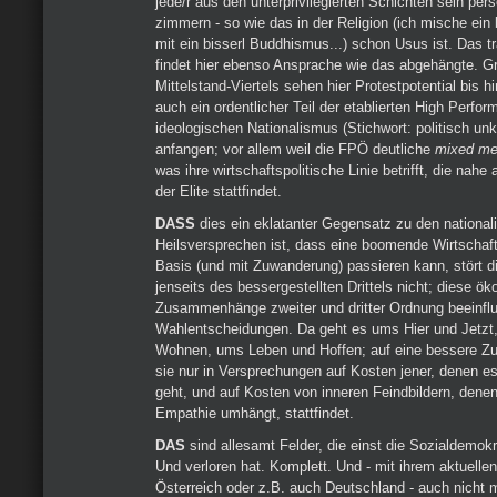
jede/r aus den unterprivilegierten Schichten sein per
zimmern - so wie das in der Religion (ich mische ein 
mit ein bisserl Buddhismus...) schon Usus ist. Das tra
findet hier ebenso Ansprache wie das abgehängte. G
Mittelstand-Viertels sehen hier Protestpotential bis hi
auch ein ordentlicher Teil der etablierten High Perfo
ideologischen Nationalismus (Stichwort: politisch un
anfangen; vor allem weil die FPÖ deutliche
mixed m
was ihre wirtschaftspolitische Linie betrifft, die nahe
der Elite stattfindet.
DASS
dies ein eklatanter Gegensatz zu den national
Heilsversprechen ist, dass eine boomende Wirtschaft 
Basis (und mit Zuwanderung) passieren kann, stört d
jenseits des bessergestellten Drittels nicht; diese 
Zusammenhänge zweiter und dritter Ordnung beeinfl
Wahlentscheidungen. Da geht es ums Hier und Jetz
Wohnen, ums Leben und Hoffen; auf eine bessere Zu
sie nur in Versprechungen auf Kosten jener, denen e
geht, und auf Kosten von inneren Feindbildern, dene
Empathie umhängt, stattfindet.
DAS
sind allesamt Felder, die einst die Sozialdemokr
Und verloren hat. Komplett. Und - mit ihrem aktuellen
Österreich oder z.B. auch Deutschland - auch nicht