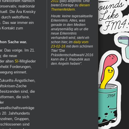
 funktioniert nämlich
2011
gab) abgelöst. Und
bietet Einträge zu
diesen
onservativ, reaktionär
Themenfeldern
.
ktuell. Die Ära Kreisky
Heute: keine tagesaktuelle
 durch weltoffene,
Erkenntnis. Alles, was
n. Das war immer ein
gerade in den Medien
en Kontakt zum
analysemäßig als ur die
neue Erkenntnis
verhandelt wird, steht eh
chon Sache war.
schon hier, im
daily vom
23-02-16
mit dem schönen
r. Das vorige. Im 21.
Titel "Die
Präsidentschaftswahl 2016
; die neue
kann die 2. Republik aus
der alten
SI
-Mitglieder
den Angeln heben".
erhebt Forderungen,
ewegung erinnert.
Zukunfts-Ängstlichen,
aftskrisen-Zeche
 Besitzenden sind, die
tformen, die sich
der
esellschaftsverträge
s 20. Jahrhunderts
inzelnen, Gruppen,
eschlossenen sind