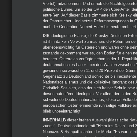
Viertel) mitzunehmen. Und er hob die Nachfolgepartei 
politische Bühne, um so der ÖVP den Core-Anteil der
entreißen. Auf dieser Basis zimmerte sich Kreisky ei
der Österreicher. Und setzte Reformbewegungen in 
auch die Generation Norbert Hofer bis heute profitiert
DIE
ideologische Flanke, die Kreisky für diesen Erfol
ist ihm da kein Vorwurf zu machen: die Reformen der
überlebenswichtig für Österreich und wären ohne sein
zustande gekommen) war es, den Boden für einen n
bereiten. Österreich verfügte schon in der 1. Republi
deutschnationales Lager - bei den Wahlen zwischen
gewannen sie zwischen 11 und 20 Prozent der Stim
Gegensatz zu Deutschland schlechte bis inexistente
Nationalsozialismus und die kollektive Ignoranz des
Christlich-Sozialen, also der sich keiner Schuld be
diesen autoritären Ideologien. Vor allem der in den 
schwelende Deutschnationalismus, diese an Volksde
europäischen Osten erinnernde rührselige Folklore ein
blieb unbeeinträchtigt.
INNERHALB
dieser breiten Auswahl (klassische Nati
zuerst"; Deutschnationale mit "Heim ins Reich" und 3
Neonazis & Sympathisanten der Marke "Es war nicht 