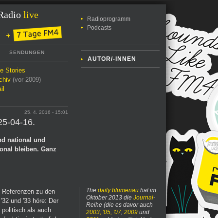
Radio
live
Radioprogramm
Podcasts
SENDUNGEN
AUTOR/-INNEN
le Stories
chiv
(vor 2009)
il
25. 4. 2016 - 15:01
25-04-16.
nd national und
ional bleiben. Ganz
The
daily blumenau
hat im
e Referenzen zu den
Oktober 2013 die
Journal
-
 '32 und '33 höre: Der
Reihe (die es davor auch
politisch als auch
2003, '05, '07
,
2009
und