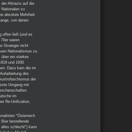
der Altnazis auf die
 Nationalen zu
ne absolute Mehrheit
Gange, von denen
.
g offen ließ (und es
 70er waren
e Strategie nicht
euen Nationalismus zu
k über ein starkes
 1919 und 1930
men. Dazu kam die im
 Aufarbeitung des
 Austrofaschismus der
wusste Umgang mit
Burschenschaften
utsche im
er Re-Unification,
onalisten "Österreich
 Bier bestellende
alles schlecht") kann