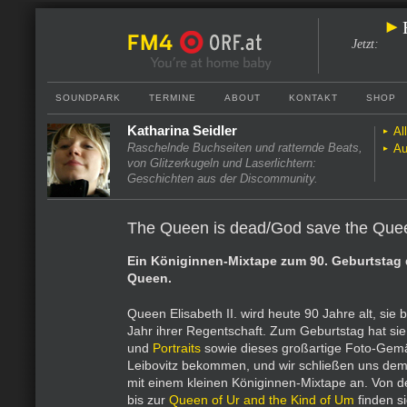
Jetzt
:
SOUNDPARK
TERMINE
ABOUT
KONTAKT
SHOP
Katharina Seidler
Al
Raschelnde Buchseiten und ratternde Beats,
Au
von Glitzerkugeln und Laserlichtern:
Geschichten aus der Discommunity.
The Queen is dead/God save the Que
Ein Königinnen-Mixtape zum 90. Geburtstag d
Queen.
Queen Elisabeth II. wird heute 90 Jahre alt, sie b
Jahr ihrer Regentschaft. Zum Geburtstag hat s
und
Portraits
sowie dieses großartige Foto-Gem
Leibovitz bekommen, und wir schließen uns dem
mit einem kleinen Königinnen-Mixtape an. Von 
bis zur
Queen of Ur and the Kind of Um
finden s