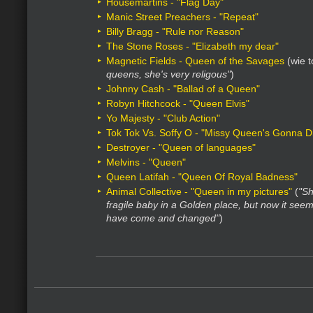
Housemartins - "Flag Day"
Manic Street Preachers - "Repeat"
Billy Bragg - "Rule nor Reason"
The Stone Roses - "Elizabeth my dear"
Magnetic Fields - Queen of the Savages
(wie t
queens, she's very religous"
)
Johnny Cash - "Ballad of a Queen"
Robyn Hitchcock - "Queen Elvis"
Yo Majesty - "Club Action"
Tok Tok Vs. Soffy O - "Missy Queen's Gonna D
Destroyer - "Queen of languages"
Melvins - "Queen"
Queen Latifah - "Queen Of Royal Badness"
Animal Collective - "Queen in my pictures"
(
"Sh
fragile baby in a Golden place, but now it seem
have come and changed"
)