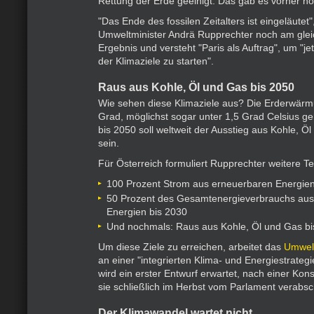
Rettung der Erde geeinigt. Das gab es vorher no
"Das Ende des fossilen Zeitalters ist eingeläutet
Umweltminister Andrä Rupprechter noch am gle
Ergebnis und versteht "Paris als Auftrag", um "j
der Klimaziele zu starten".
Raus aus Kohle, Öl und Gas bis 2050
Wie sehen diese Klimaziele aus? Die Erderwärmu
Grad, möglichst sogar unter 1,5 Grad Celsius g
bis 2050 soll weltweit der Ausstieg aus Kohle, Ö
sein.
Für Österreich formuliert Rupprechter weitere Tei
100 Prozent Strom aus erneuerbaren Energien
50 Prozent des Gesamtenergieverbrauchs aus
Energien bis 2030
Und nochmals: Raus aus Kohle, Öl und Gas bi
Um diese Ziele zu erreichen, arbeitet das
Umwelt
an einer "integrierten Klima- und Energiestrategi
wird ein erster Entwurf erwartet, nach einer Kons
sie schließlich im Herbst vom Parlament verabs
Der Klimawandel wartet nicht