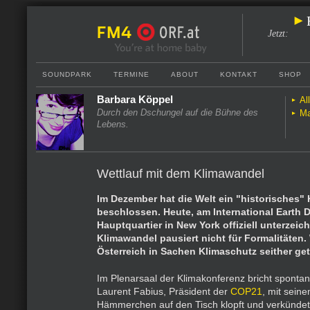
Jetzt
:
SOUNDPARK
TERMINE
ABOUT
KONTAKT
SHOP
Barbara Köppel
Al
Durch den Dschungel auf die Bühne des
Ma
Lebens.
Wettlauf mit dem Klimawandel
Im Dezember hat die Welt ein "historisches
beschlossen. Heute, am International Earth D
Hauptquartier in New York offiziell unterzeic
Klimawandel pausiert nicht für Formalitäten.
Österreich in Sachen Klimaschutz seither ge
Im Plenarsaal der Klimakonferenz bricht spontan
Laurent Fabius, Präsident der
COP21
, mit sein
Hämmerchen auf den Tisch klopft und verkündet: