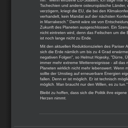
hin: "Wenn einzelne EU-Staaten, ich sage mal vo
Tschechien und andere osteuropäische Länder, d
verzögern, kriegt die EU, die bei den Klimakonfe
verhandelt, kein Mandat auf der nächsten Konf
in Marrakesch." Damit wäre sie von Entscheidun
Zukunft des Planeten ausgeschlossen. Ein Szenar
nicht eintreten wird, denn das Feilschen um die
ist noch lange nicht zu Ende.
Mit den aktuellen Reduktionszielen des Parise
sich die Erde nämlich um bis zu 4 Grad erwärmen
negativen Folgen", so Helmut Hojesky, "Dürre, Ü
immer mehr extreme Wetterereignisse - all das
Planeten wirklich nicht mehr lebenswert. Wenn 
sollte der Umstieg auf erneuerbare Energien eige
fallen. Denn er ist möglich. Er ist technisch möglic
möglich. Man braucht nur den Willen, es zu tun."
Bleibt zu hoffen, dass sich die Politik ihre eige
Herzen nimmt.