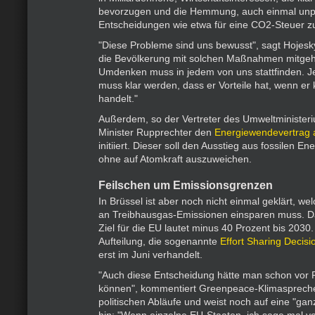
bevorzugen und die Hemmung, auch einmal unp
Entscheidungen wie etwa für eine CO2-Steuer zu
"Diese Probleme sind uns bewusst", sagt Hojesky
die Bevölkerung mit solchen Maßnahmen mitge
Umdenken muss in jedem von uns stattfinden. 
muss klar werden, dass er Vorteile hat, wenn er 
handelt."
Außerdem, so der Vertreter des Umweltministeri
Minister Rupprechter den
Energiewendevertrag
initiiert. Dieser soll den Ausstieg aus fossilen En
ohne auf Atomkraft auszuweichen.
Feilschen um Emissionsgrenzen
In Brüssel ist aber noch nicht einmal geklärt, we
an Treibhausgas-Emissionen einsparen muss. 
Ziel für die EU lautet minus 40 Prozent bis 2030
Aufteilung, die sogenannte
Effort Sharing Decisi
erst im Juni verhandelt.
"Auch diese Entscheidung hätte man schon vor Pa
können", kommentiert Greenpeace-Klimaspreche
politischen Abläufe und weist noch auf eine "ga