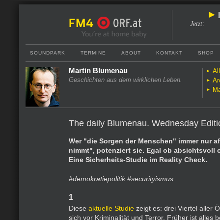
Jetzt
:
SOUNDPARK
TERMINE
ABOUT
KONTAKT
SHOP
Martin Blumenau
Al
Geschichten aus dem wirklichen Leben.
Ar
Ma
The daily Blumenau. Wednesday Editi
Wer "die Sorgen der Menschen" immer nur aff
nimmt", potenziert sie. Egal ob absichtsvoll
Eine Sicherheits-Studie im Reality Check.
#demokratiepolitik #securityismus
1
Diese
aktuelle Studie
zeigt es: drei Viertel aller 
sich vor Kriminalität und Terror. Früher ist alles