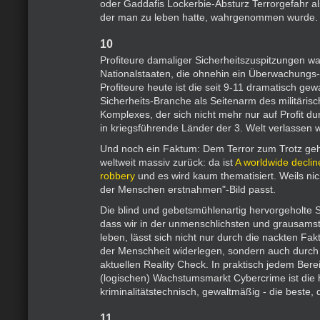
oder Gaddafis Lockerbie-Absturz Terrorgefahr als
der man zu leben hatte, wahrgenommen wurde.
10
Profiteure damaliger Sicherheitszuspitzungen wa
Nationalstaaten, die ohnehin ein Überwachungs
Profiteure heute ist die seit 9-11 dramatisch ge
Sicherheits-Branche als Seitenarm des militärisch
Komplexes, der sich nicht mehr nur auf Profit d
in kriegsführende Länder der 3. Welt verlassen w
Und noch ein Faktum: Dem Terror zum Trotz geh
weltweit massiv zurück: da ist
A worldwide declin
robbery
und es wird kaum thematisiert. Weils nic
der Menschen erstnahmen"-Bild passt.
Die blind und gebetsmühlenartig hervorgeholte 
dass wir in der unmenschlichsten und grausamst
leben, lässt sich nicht nur durch die nackten Fa
der Menschheit widerlegen, sondern auch durch
aktuellen Reality Check. In praktisch jedem Ber
(logischen) Wachstumsmarkt Cybercrime ist die h
kriminalitätstechnisch, gewaltmäßig - die beste, 
11