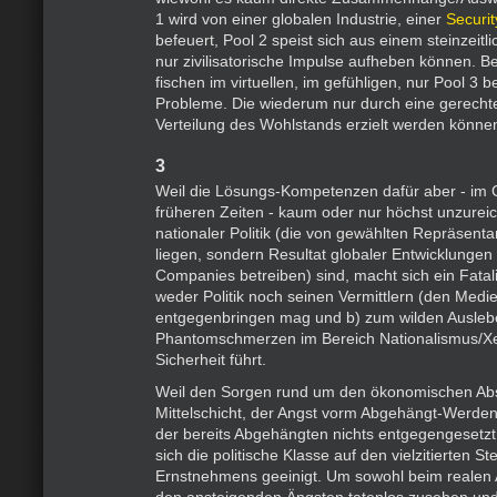
1 wird von einer globalen Industrie, einer
Securi
befeuert, Pool 2 speist sich aus einem steinzeitl
nur zivilisatorische Impulse aufheben können. 
fischen im virtuellen, im gefühligen, nur Pool 3 b
Probleme. Die wiederum nur durch eine gerech
Verteilung des Wohlstands erzielt werden könne
3
Weil die Lösungs-Kompetenzen dafür aber - im
früheren Zeiten - kaum oder nur höchst unzurei
nationaler Politik (die von gewählten Repräsentan
liegen, sondern Resultat globaler Entwicklungen
Companies betreiben) sind, macht sich ein Fatali
weder Politik noch seinen Vermittlern (den Medi
entgegenbringen mag und b) zum wilden Ausleb
Phantomschmerzen im Bereich Nationalismus/X
Sicherheit führt.
Weil den Sorgen rund um den ökonomischen Abs
Mittelschicht, der Angst vorm Abgehängt-Werde
der bereits Abgehängten nichts entgegengesetzt
sich die politische Klasse auf den vielzitierten S
Ernstnehmens geeinigt. Um sowohl beim realen A