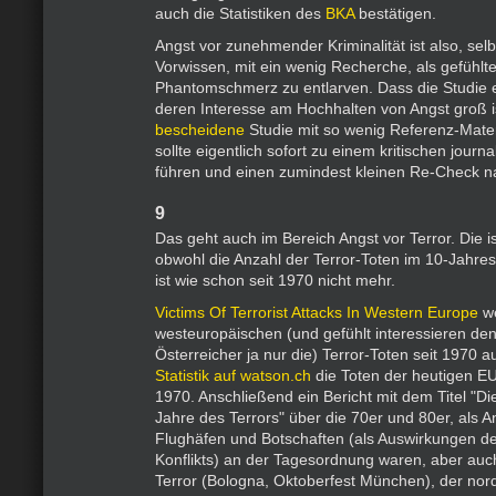
auch die Statistiken des
BKA
bestätigen.
Angst vor zunehmender Kriminalität ist also, selb
Vorwissen, mit ein wenig Recherche, als gefühlt
Phantomschmerz zu entlarven. Dass die Studie
deren Interesse am Hochhalten von Angst groß i
bescheidene
Studie mit so wenig Referenz-Mater
sollte eigentlich sofort zu einem kritischen journa
führen und einen zumindest kleinen Re-Check na
9
Das geht auch im Bereich Angst vor Terror. Die is
obwohl die Anzahl der Terror-Toten im 10-Jahres-
ist wie schon seit 1970 nicht mehr.
Victims Of Terrorist Attacks In Western Europe
we
westeuropäischen (und gefühlt interessieren den
Österreicher ja nur die) Terror-Toten seit 1970 a
Statistik auf watson.ch
die Toten der heutigen EU
1970. Anschließend ein Bericht mit dem Titel "D
Jahre des Terrors" über die 70er und 80er, als A
Flughäfen und Botschaften (als Auswirkungen de
Konflikts) an der Tagesordnung waren, aber auc
Terror (Bologna, Oktoberfest München), der nordi