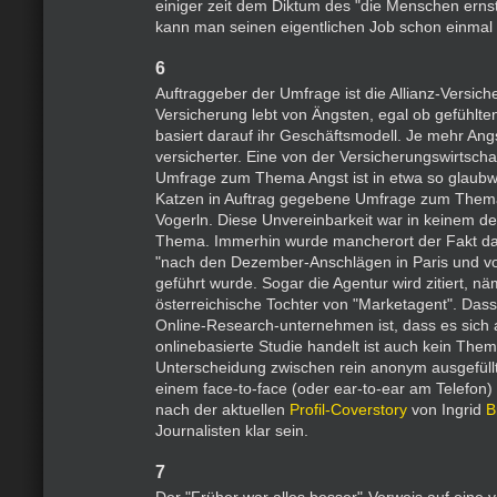
einiger zeit dem Diktum des "die Menschen ern
kann man seinen eigentlichen Job schon einmal 
6
Auftraggeber der Umfrage ist die Allianz-Versich
Versicherung lebt von Ängsten, egal ob gefühlten
basiert darauf ihr Geschäftsmodell. Je mehr Ang
versicherter. Eine von der Versicherungswirtschaf
Umfrage zum Thema Angst ist in etwa so glaubw
Katzen in Auftrag gegebene Umfrage zum Them
Vogerln. Diese Unvereinbarkeit war in keinem d
Thema. Immerhin wurde mancherort der Fakt da
"nach den Dezember-Anschlägen in Paris und vor
geführt wurde. Sogar die Agentur wird zitiert, nä
österreichische Tochter von "Marketagent". Das
Online-Research-unternehmen ist, dass es sich 
onlinebasierte Studie handelt ist auch kein The
Unterscheidung zwischen rein anonym ausgefüll
einem face-to-face (oder ear-to-ear am Telefon) s
nach der aktuellen
Profil-Coverstory
von Ingrid
B
Journalisten klar sein.
7