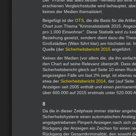
Der "Früher war alles besser"-Verweis auf eine 
erschienen Vergleichsstudie wird behauptet, aber
keines der Medien thematisiert.
Beigefügt ist der
OTS
, die die Basis für die Artike
Chart zum Thema "Kriminalstatistik 2015: Angeze
pro 1.000 Einwohner". Diese Statistik wird zu ke
Beziehung gesetzt, sondern dient dazu die Thes
Großstädten (Wien führt klar) am höchsten ist. I
Quelle (der
Sicherheitsbericht 2015
angeführt.
Keines der Medien (vor allem die, die ihn einfa
den Chart auf seine Relevanz überprüft. Dass d
Sicherheitsbericht gleich auf Seite 10 einen Rü
angezeigten Fälle um fast 2% zeigt, ist ebenso
etwa der
Sicherheitsbericht 2014
, der (auf Seite
Anzeigen seit 2005 enthält und einen permane
über 600.000 auf 2015 erstmals unter 520.000 A
8
Da die in dieser Zeitphase immer stärker angehe
Sicherheitshysterie einen automatischen Anstieg
angstgetriebenen Pimperl-Anzeigen nach sich zieh
Rückgang der Anzeigen ein Zeichen für einen re
Rückgang der Gesamtkriminalität, den sowohl di