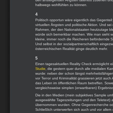
den ansteigenden Ängsten tatenlos zusehen und
halbwegs wohlfühlen zu können.
4
Politisch opportun wäre eigentlich das Gegentei
virtuellen Ängsten und politische Aktion. Und se
Rahmen, der den Nationalstaaten heutzutage ble
würde sich bemerkbar machen. Wie man sieht wi
kleine, immer noch die Reicheren befördernde S
Und selbst in der sozialpartnerschaftlich eingez
österreichischen Realität ginge deutlich mehr.
5
Einen tagesaktuellen Reality Check ermöglicht 
Studie
, die gestern quer durch alle medialen Ka
wurde: neben der schon längst mehrheitsfähigen
vor Terror und Kriminalität grassieren jetzt auch 
das Leben im öffentlichen Raum betreffen. Sowei
vergleichsweise simplen (erwartbaren) Ergebnis
Die in den Medien (mein subjektives Sample umfa
ausgewählte Tageszeitungen und den Teletext) au
übernommen wurden. Ohne Gegenrecherche ode
Schließlich unterwerfen sich auch und vor allem 