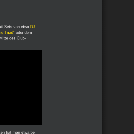
mit Sets von etwa
DJ
e Triad"
oder dem
Mitte des Club-
ken hat man etwa bei