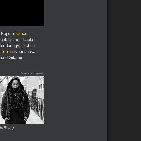
 Popstar
Omar
rientalischen Dabke-
ter der ägyptischen
 Star
aus Kinshasa,
 und Gitarren
Celesete Sloman
ic Being