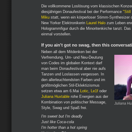
Die vollkommene Loslösung vom klassischen Konzert
diesjährigen Donaufestival bei der Performance
"Stil
Miku
statt, wenn ein körperloser Stimm-Synthesizer d
New Yorker Elektronikerin
Laurel Halo
zum Leben erwe
Hologrammfigur durch die Minoritenkirche tanzt. Da
einmal vorstellen.
If you ain't got no swag, then this conversat
Neben all dem Mitdenken bei der
Verfremdung, Um- und Neu-Deutung
von Codes im globalen Kontext darf
man beim Donaufestival aber nie aufs
Tanzen und Loslassen vergessen. In
den allerleuchtendsten Farben und im
größtmöglichen Stil-Eklektizismus
setzen etwa am 6.Mai
Lotic
,
Le1f
oder
Juliana Huxtable
rohe Energien aus der
Kombination von politischer Message,
Juliana Hu
Style, Swag und Spaß frei.
I'm sweet but I'm deadly
Just like Coca-cola
I'm hotter than a hot spring