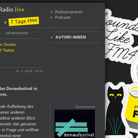
Radio
live
Radioprogramm
Podcasts
SENDUNGEN
AUTOR/-INNEN
le Stories
f Twitter
26. 4. 2016 - 19:13
as Donaufestival in
amm.
ntale Aufhebung des
Donaufestival
 einer anderen
adikal anderen Blick
nerseits das gesamte
in Frage und eröffnet
ential einer