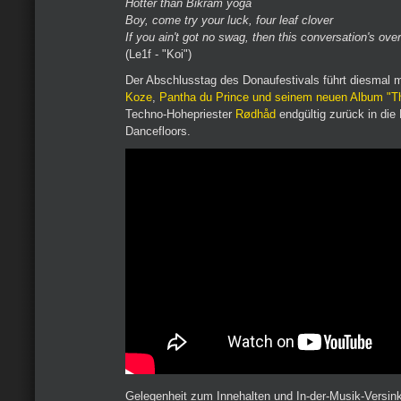
Hotter than Bikram yoga
Boy, come try your luck, four leaf clover
If you ain't got no swag, then this conversation's over
(Le1f - "Koi")
Der Abschlusstag des Donaufestivals führt diesmal 
Koze
,
Pantha du Prince und seinem neuen Album "Th
Techno-Hohepriester
Rødhåd
endgültig zurück in die 
Dancefloors.
Gelegenheit zum Innehalten und In-der-Musik-Versin