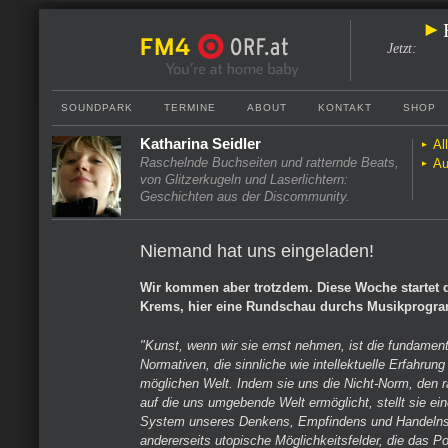
Jetzt
:
SOUNDPARK
TERMINE
ABOUT
KONTAKT
SHOP
Katharina Seidler
Al
Raschelnde Buchseiten und ratternde Beats,
Au
von Glitzerkugeln und Laserlichtern:
Geschichten aus der Discommunity.
Niemand hat uns eingeladen!
Wir kommen aber trotzdem. Diese Woche startet d
Krems, hier eine Rundschau durchs Musikprogr
"Kunst, wenn wir sie ernst nehmen, ist die fundame
Normativen, die sinnliche wie intellektuelle Erfahrung
möglichen Welt. Indem sie uns die Nicht-Norm, den r
auf die uns umgebende Welt ermöglicht, stellt sie ei
System unseres Denkens, Empfindens und Handelns 
andererseits utopische Möglichkeitsfelder, die das Pot