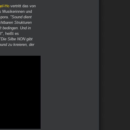
el-Ho
vertritt das von
 Musikerinnen und
spora.
"Sound dient
chtbaren Strukturen
ft bedingen. Und in
t
", heißt es
"Die Silbe NON gibt
und zu kreieren, der