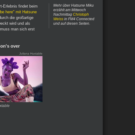
Mehr über Hatsune Miku
-Erlebnis findet beim
erzählt am Mittwoch
l be here" mit Hatsune
Nachmittag
Christoph
urch die großartige
Weiss
in FM4 Connected
ckt wird und als
und auf diesen Seiten.
s muss man sich erst
ion's over
Juliana Huxtable
xtable