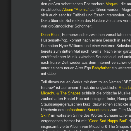
den großen schottischen Postrockern
Mogwai
, die a
ihr aktuelles
Album "Atomic"
aufführen werden. Mogwa
sich auch sehr für Fußball und Essen interessiert, h
Doku über die Schrecken des Nuklear-Zeitalters verto
von größtmöglicher Schönheit.
Dean Blunt
, Formenwandler zwischen verschlafenem
Hustensaft-Pop, kommt nach einem Besuch in seiner
Formation Hype Williams und einer weiteren Solosh
bereits zum dritten Mal nach Krems. Nach einer gan
veröffentlichter Musik zwischen Soundcloud und omi
nach kurzer Zeit wieder aus dem Internet verschwind
unter seinem neuen Alter Ego
Babyfather
ein weiteres
mit dabei.
Teil dieses neuen Werks mit dem tollen Namen "BBF
Escrow" ist auf einem Track die unglaubliche
Mica L
Micachu & The Shapes
schließt die britische Musike
zauberhaften Bastel-Pop mit noisigem Indie, Rumpel
Staubsaugergeräuschen kurz; dazwischen schickte s
Urheberin des
unfassbaren Soundtracks
zum Film-Me
Skin"
im wahrsten Sinne des Wortes Schauer
unter 
vergangenen Herbst ist mit
"Good Sad Happy Bad"
d
insgesamt vierte Album von Micachu & The Shapes 