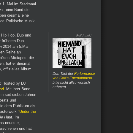
m 1. Mai im Stadtsaal
i, eine Band die
aben diesmal eine
nt. Politische Musik
 Hip Hop, Dub und
Rolf Arnold
 früheren Duo-
ow 2014 am 5.Mai
zen Reihe an
nösen Mixtapes, die
en, hat er diesmal
, offizielles Album
Den Titel der
Performance
von God's Entertainment
bitte nicht allzu wörtlich
: Hosted by DJ
nehmen.
evi
. Mit ihrer Band
rin seit sieben Jahren
beats und
ie dem Publikum als
isterwerk
"Under the
die Haut
. Im
as neueste,
erschienen und hat