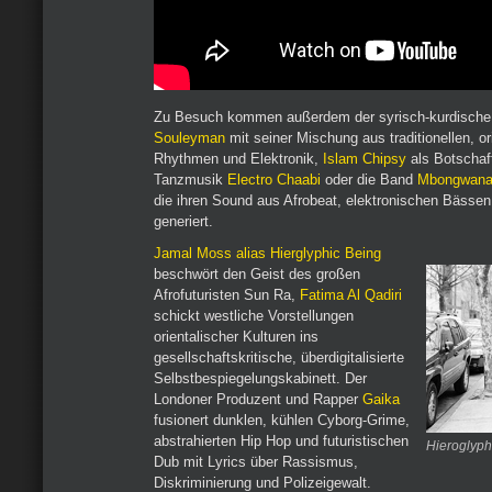
Zu Besuch kommen außerdem der syrisch-kurdische
Souleyman
mit seiner Mischung aus traditionellen, o
Rhythmen und Elektronik,
Islam Chipsy
als Botschaf
Tanzmusik
Electro Chaabi
oder die Band
Mbongwana
die ihren Sound aus Afrobeat, elektronischen Bässen
generiert.
Jamal Moss alias Hierglyphic Being
beschwört den Geist des großen
Afrofuturisten Sun Ra,
Fatima Al Qadiri
schickt westliche Vorstellungen
orientalischer Kulturen ins
gesellschaftskritische, überdigitalisierte
Selbstbespiegelungskabinett. Der
Londoner Produzent und Rapper
Gaika
fusionert dunklen, kühlen Cyborg-Grime,
abstrahierten Hip Hop und futuristischen
Hieroglyph
Dub mit Lyrics über Rassismus,
Diskriminierung und Polizeigewalt.