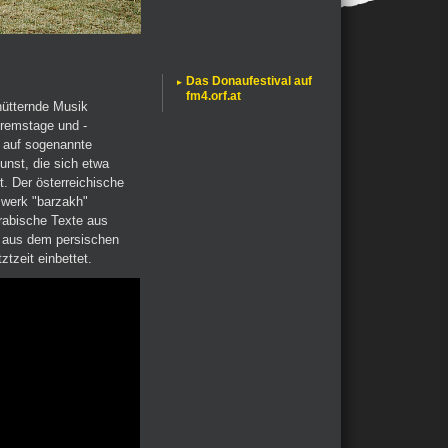
Das Donaufestival auf
fm4.orf.at
ütternde Musik
remstage und -
s auf sogenannte
unst, die sich etwa
t. Der österreichische
swerk "barzakh"
arabische Texte aus
n aus dem persischen
tzeit einbettet.