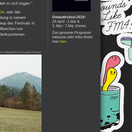
n in sich tragen."
Kin
, was das
Donaufestival 2016:
itung in seinem
29.April - 1.Mai &
eup des Festivals in
5. Mai - 7.Mai, Krems.
ufbrechen von
Das gesamte Programm
 Denksystemen:
inklusive aller Infos findet
man
hier
.
nna Magdalena Guggenberger