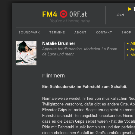
Jetzt
:
SOUNDPARK
TERMINE
ABOUT
KONTAKT
SHOP
Natalie Brunner
Al
Appetite for distraction. Moderiert La Boum
Ar
de Luxe und mehr.
Ma
Flimmern
Ein Schleudersitz im Fahrstuhl zum Schafott.
Normalerweise werdet ihr hier von musikalischen Neu
Twilightzone verschont, dafür gibt es andere Orte. Ab
Elevator Grips ist meine Begeisterung nicht zu brems
Fahrstuhlschacht. Ein angeblich unbekanntes Genie - 
dass es die Death Grips selbst waren - hat die Voca
Ride mit Fahrstuhl Musik kombiniert und den perfek
einem cholerischen Ausfall im Großraumbüro geschaf