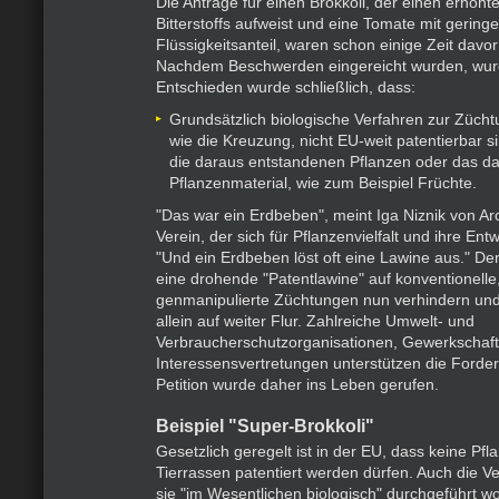
Die Anträge für einen Brokkoli, der einen erhöhte
Bitterstoffs aufweist und eine Tomate mit gering
Flüssigkeitsanteil, waren schon einige Zeit dav
Nachdem Beschwerden eingereicht wurden, wurde
Entschieden wurde schließlich, dass:
Grundsätzlich biologische Verfahren zur Zücht
wie die Kreuzung, nicht EU-weit patentierbar s
die daraus entstandenen Pflanzen oder das d
Pflanzenmaterial, wie zum Beispiel Früchte.
"Das war ein Erdbeben", meint Iga Niznik von A
Verein, der sich für Pflanzenvielfalt und ihre Entw
"Und ein Erdbeben löst oft eine Lawine aus." De
eine drohende "Patentlawine" auf konventionelle,
genmanipulierte Züchtungen nun verhindern und 
allein auf weiter Flur. Zahlreiche Umwelt- und
Verbraucherschutzorganisationen, Gewerkschaf
Interessensvertretungen unterstützen die Forde
Petition wurde daher ins Leben gerufen.
Beispiel "Super-Brokkoli"
Gesetzlich geregelt ist in der EU, dass keine Pf
Tierrassen patentiert werden dürfen. Auch die V
sie "im Wesentlichen biologisch" durchgeführt wo