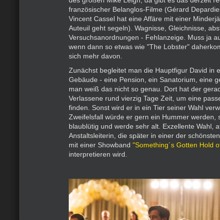
des großen Mike Leigh, da gibt es das derzeit re
französischer Belanglos-Filme (Gérard Depardieu
Vincent Cassel hat eine Affäre mit einer Minderjä
Auteuil geht segeln). Wagnisse, Gleichnisse, abs
Versuchsanordnungen - Fehlanzeige. Muss ja au
wenn dann so etwas wie "The Lobster" daherk
sich mehr davon.
Zunächst begleitet man die Hauptfigur David in 
Gebäude - eine Pension, ein Sanatorium, eine g
man weiß das nicht so genau. Dort hat der gera
Verlassene rund vierzig Tage Zeit, um eine pass
finden. Sonst wird er in ein Tier seiner Wahl ver
Zweifelsfall würde er gern ein Hummer werden, s
blaublütig und werde sehr alt. Exzellente Wahl, at
Anstaltsleiterin, die später in einer der schönst
mit einer Showband
"Something´s Gotten Hold o
interpretieren wird.