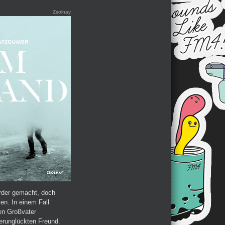
Zsolnay
rder gemacht, doch
len. In einem Fall
en Großvater
verunglückten Freund.