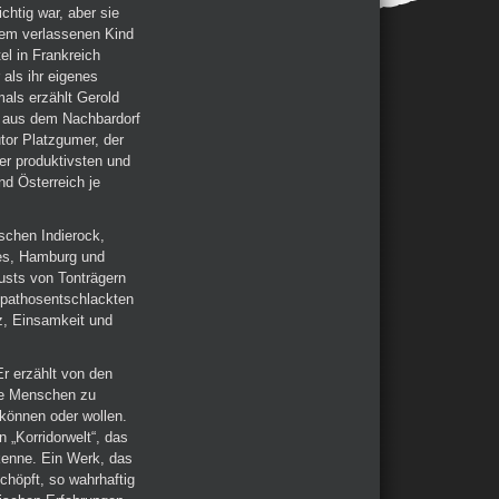
chtig war, aber sie
nem verlassenen Kind
el in Frankreich
 als ihr eigenes
als erzählt Gerold
 aus dem Nachbardorf
utor Platzgumer, der
der produktivsten und
nd Österreich je
chen Indierock,
es, Hamburg und
lusts von Tonträgern
 pathosentschlackten
z, Einsamkeit und
r erzählt von den
ie Menschen zu
 können oder wollen.
 „Korridorwelt“, das
kenne. Ein Werk, das
chöpft, so wahrhaftig