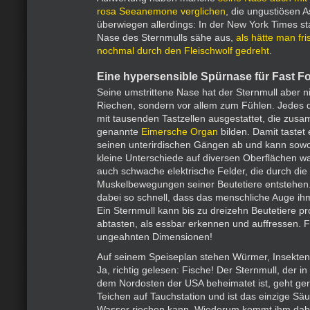
rosa Seeanemone verglichen
, die ungustiösen A
überwiegen allerdings: In der New York Times st
Nase des Sternmulls sähe aus,
als hätte man fr
nochmal durch den Fleischwolf gedreht
.
Eine hypersensible Spürnase für Fast F
Seine umstrittene Nase hat der Sternmull aber n
Riechen, sondern vor allem zum Fühlen. Jedes de
mit tausenden Tastzellen ausgestattet, die zus
genannte
Eimersche Organ
bilden. Damit tastet 
seinen unterirdischen Gängen ab und kann sowo
kleine Unterschiede auf diversen Oberflächen 
auch schwache elektrische Felder, die durch die
Muskelbewegungen seiner Beutetiere entstehen.
dabei so schnell, dass das menschliche Auge ihm
Ein Sternmull kann bis zu dreizehn Beutetiere p
abtasten, als essbar erkennen und auffressen. F
ungeahnten Dimensionen!
Auf seinem Speiseplan stehen Würmer, Insekten 
Ja, richtig gelesen: Fische! Der Sternmull, der 
dem Nordosten der USA beheimatet ist, geht ge
Teichen auf Tauchstation und ist das einzige Säu
Wasser riechen kann. Wiederum kommt ihm dabei