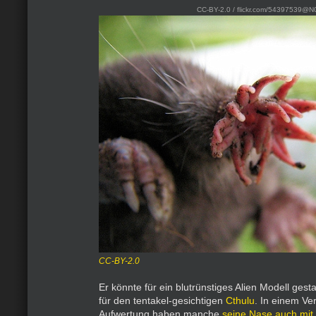
CC-BY-2.0 / flickr.com/54397539@N
CC-BY-2.0
Er könnte für ein blutrünstiges Alien Modell ge
für den tentakel-gesichtigen
Cthulu
. In einem Ve
Aufwertung haben manche
seine Nase auch mit