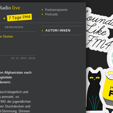
Radio
live
Radioprogramm
Podcasts
SENDUNGEN
AUTOR/-INNEN
le Stories
16. 12. 2015 - 19:24
von Afghanistan nach
gleitete
äusern.
isch-bürgerlich und
g anmutet, so
e WG der jugendlichen
ihren Stuckdecken und
d-Stimmung. Drinnen