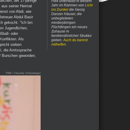
dlichen, der 17-jährige
FM4 unterstützt in diesem
Jahr im Rahmen von
Licht
t aus seiner Heimat
ins Dunkel
die Georg
enst von Abdi, wie
Danzer Häuser, die
etreuer Abdul Basir
unbegleiteten
ch gekocht. "Ich bin
minderjährigen
Flüchtlingen ein neues
den Jugendlichen,
Zuhause in
ßball- oder
familienähnlicher Struktur
Konflikten. Als
geben.
Auch du kannst
pricht sieben
mithelfen
.
ri, die Amtssprache
lf Burschen geworden,
FM4 / Claudia Unterweger