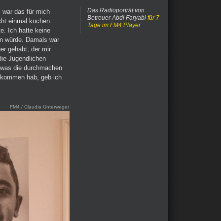
Das Radioporträt von
, war das für mich
Betreuer Abdi Faryabi
für 7
cht einmal kochen.
Tage im FM4 Player
e. Ich hatte keine
en würde. Damals war
er gehabt, der mir
die Jugendlichen
ß, was die durchmachen
ekommen hab, geb ich
FM4 / Claudia Unterweger