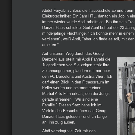
Abdul Faryabi schloss die Hauptschule ab und träumte
Elektrotechniker. Ein Jahr HTL, danach ein Job in ei
immer wieder wurde Abdi arbeitslos. Bis ihn sein Tr
Danzer-Haus schickte. Seit April betreut der 23-Jähri
minderjährige Flüchtlinge. "Ich könnte mehr in einem
verdienen", weiß Abdi, "aber ich finde es toll, mit d
arbeiten."
Auf unserem Weg durch das Georg
Danzer-Haus stellt mir Abdi Faryabi die
Jugendlichen vor. Sie zeigen stolz ihre
Zeichnungen her, plaudern mit mir über
den FC Barcelona und Austria Wien. Ich
darf einen Blick in den Fitnessraum im
Keller werfen und bekomme einen
Martial Arts-Film erklärt, den die Jungs
gerade streamen. "Wir sind eine
Familie." Diesen Satz habe ich im
Vorfeld des Besuchs über das Georg
Danzer-Haus gelesen - und ich fange
an, ihn zu glauben.
Abdi verbringt viel Zeit mit den