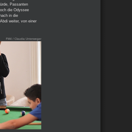
würde, Passanten
Doch die Odyssee
ach in die
bdi weiter, von einer
FM4 / Claudia Unterweger