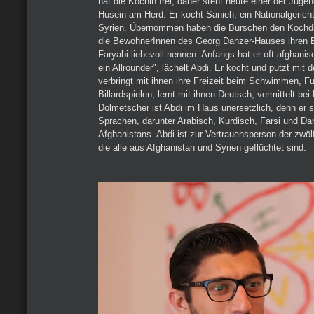
hat die Köchin frei, daher steht heute einer der Jugen
Husein am Herd. Er kocht Sanieh, ein Nationalgerich
Syrien. Übernommen haben die Burschen den Kochdi
die BewohnerInnen des Georg Danzer-Hauses ihren B
Faryabi liebevoll nennen. Anfangs hat er oft afghanis
ein Allrounder", lächelt Abdi. Er kocht und putzt mit 
verbringt mit ihnen ihre Freizeit beim Schwimmen, Fu
Billardspielen, lernt mit ihnen Deutsch, vermittelt bei 
Dolmetscher ist Abdi im Haus unersetzlich, denn er s
Sprachen, darunter Arabisch, Kurdisch, Farsi und Da
Afghanistans. Abdi ist zur Vertrauensperson der zwö
die alle aus Afghanistan und Syrien geflüchtet sind.