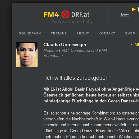
Jetzt
:
SOUNDPARK
TERMINE
ABOUT
KONTAKT
SHOP
Claudia Unterweger
Al
Moderiert FM4 Connected und FM4
Homebase.
"Ich will alles zurückgeben"
Mit 16 ist Abdul Basir Faryabi ohne Angehörige 
Österreich geflüchtet, heute betreut er selbst unbe
minderjährige Flüchtlinge in den Georg Danzer-H
Es ist schon eine schräge Kombination: so österreich
verschlafen die Nachbarschaft in Wien-Untersieverin
lebendig und international zusammengewürfelt ist di
Flüchtlinge im Georg Danzer Haus. In der Villa mit 
meterhohen Räumen herrscht entspannte Wochenen