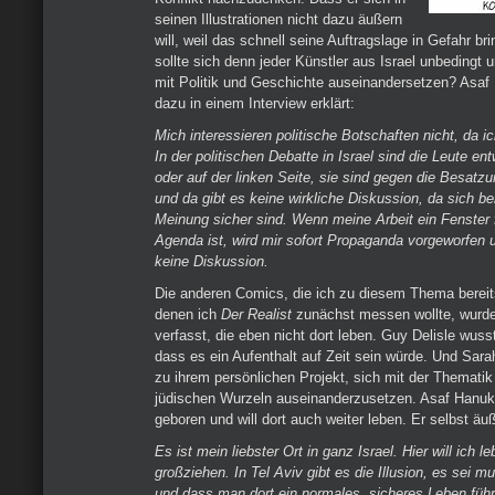
seinen Illustrationen nicht dazu äußern
will, weil das schnell seine Auftragslage in Gefahr b
sollte sich denn jeder Künstler aus Israel unbeding
mit Politik und Geschichte auseinandersetzen? Asaf
dazu in einem Interview erklärt:
Mich interessieren politische Botschaften nicht, da i
In der politischen Debatte in Israel sind die Leute en
oder auf der linken Seite, sie sind gegen die Besatzun
und da gibt es keine wirkliche Diskussion, da sich be
Meinung sicher sind. Wenn meine Arbeit ein Fenster f
Agenda ist, wird mir sofort Propaganda vorgeworfen 
keine Diskussion.
Die anderen Comics, die ich zu diesem Thema bereit
denen ich
Der Realist
zunächst messen wollte, wurd
verfasst, die eben nicht dort leben. Guy Delisle wus
dass es ein Aufenthalt auf Zeit sein würde. Und Sar
zu ihrem persönlichen Projekt, sich mit der Thematik
jüdischen Wurzeln auseinanderzusetzen. Asaf Hanuka 
geboren und will dort auch weiter leben. Er selbst äu
Es ist mein liebster Ort in ganz Israel. Hier will ich 
großziehen. In Tel Aviv gibt es die Illusion, es sei mult
und dass man dort ein normales, sicheres Leben führ