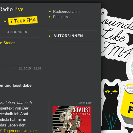
Radio
live
Radioprogramm
Podcasts
SENDUNGEN
AUTOR/-INNEN
le Stories
4. 12. 2015 - 12:07
en und lässt dabei
 zu leben, das sich
Cross Cult
appentext von
Der
weshalb ich Asaf
isle hat mir in
 das Leben dort
 60 Tagen oder weniger