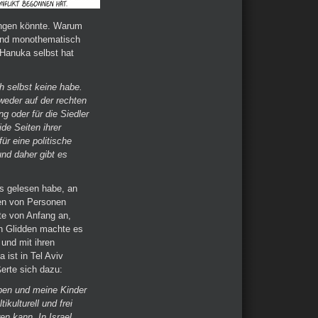
ringen könnte. Warum
t und monothematisch
 Hanuka selbst hat
ch selbst keine habe.
tweder auf der rechten
g oder für die Siedler
ide Seiten ihrer
ür eine politische
und daher gibt es
s gelesen habe, an
en von Personen
ste von Anfang an,
ah Glidden machte es
 und mit ihren
ist in Tel Aviv
ßerte sich dazu:
leben und meine Kinder
ikulturell und frei
en kann. In Israel