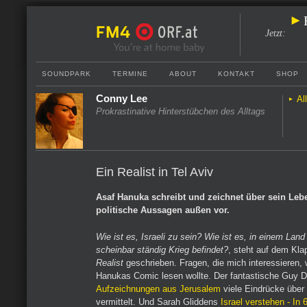
Jetzt
:
SOUNDPARK
TERMINE
ABOUT
KONTAKT
SHOP
Conny Lee
Al
Prokrastinative Hinterstübchen des Alltags
Ein Realist in Tel Aviv
Asaf Hanuka schreibt und zeichnet über sein Leb
politische Aussagen außen vor.
Wie ist es, Israeli zu sein? Wie ist es, in einem Land
scheinbar ständig Krieg befindet?
, steht auf dem Kl
Realist
geschrieben. Fragen, die mich interessieren, 
Hanukas Comic lesen wollte. Der fantastische Guy Del
Aufzeichnungen aus Jerusalem
viele Eindrücke über
vermittelt. Und Sarah Gliddens
Israel verstehen - In