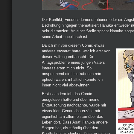
Der Konflikt, Friedensdemonstrationen oder die Angst 
Bedrohung hingegen thematisiert Hanuka entweder n
sehr distanziert. An einer Stelle spricht Hanuka soga
seine Arbeit unpolitisch ist.
Da ich mir von diesem Comic etwas
anderes erwartet hatte, war ich erst von
dieser Haltung enttäuscht. Die
Alltagsprobleme eines jungen Vaters
interessierten mich nicht. So
ansprechend die Illustrationen rein
optisch waren, inhaltlich konnte ich
ihnen nicht viel abgewinnen.
Erst nachdem ich das Comic
ausgelesen hatte und über meine
Enttäuschung nachdachte, wurde mir
etwas klar: Genau das erzählt mir
eigentlich am allermeisten über das
Leben dort. Dass Asaf Hanuka andere
Sorgen hat, als ständig über den
Konflikt nachzudenken. Dass er sich in