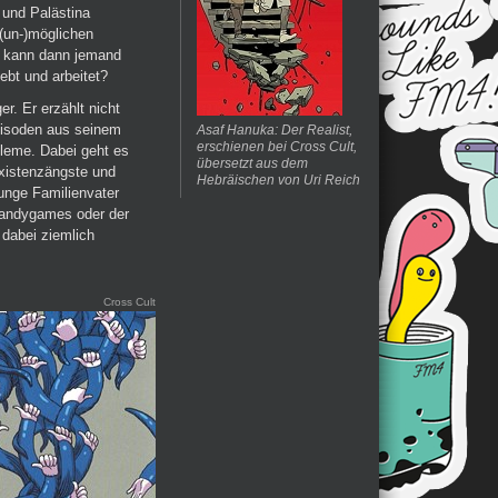
 und Palästina
(un-)möglichen
n kann dann jemand
lebt und arbeitet?
r. Er erzählt nicht
isoden aus seinem
Asaf Hanuka: Der Realist,
erschienen bei Cross Cult,
bleme. Dabei geht es
übersetzt aus dem
Existenzängste und
Hebräischen von Uri Reich
junge Familienvater
 Handygames oder der
 dabei ziemlich
Cross Cult