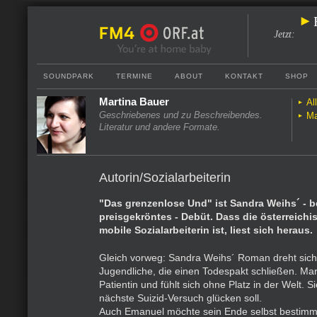
Jetzt
:
SOUNDPARK
TERMINE
ABOUT
KONTAKT
SHOP
Martina Bauer
Al
Geschriebenes und zu Beschreibendes.
Ma
Literatur und andere Formate.
Autorin/Sozialarbeiterin
"Das grenzenlose Und" ist Sandra Weihs´ - b
preisgekröntes - Debüt. Dass die österreichi
mobile Sozialarbeiterin ist, liest sich heraus.
Gleich vorweg: Sandra Weihs´ Roman dreht sic
Jugendliche, die einen Todespakt schließen. Mari
Patientin und fühlt sich ohne Platz in der Welt. S
nächste Suizid-Versuch glücken soll.
Auch Emanuel möchte sein Ende selbst bestimm