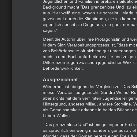
Jugendlichen und Familien in prekären Situation
Background macht "Das grenzenlose Und" zu ei
aus. Hier weiß eine, wovon sie schreibt. "Marie i
gezeichnet durch die Klientinnen, die ich kennenl
eigentlich spricht sie Dinge aus, die ganz norm
sagen."
Meint die Autorin über ihre Protagonistin und we
in dem Sinn Verarbeitungsprozess ist, "dass mit
von Behördenseite oft nicht so gut umgegangen 
auch in dem Buch aufarbeiten wollte und zeigen 
Differenzen liegen zwischen jugendlicher Wirklic
Behördenwirklichkeit."
Ausgezeichnet
Wiederholt ist übrigens der Vergleich zu "Das Sch
mieser Verräter" aufgetaucht. Sandra Weihs´ R
aber nichts mit dem verfilmten Jugendseller gem
Hintergrund, anderes Milieu, andere Storyline. W
als Gemeinsamkeit erkennt: in beiden Bücher ge
Leben-Wollen".
"Das grenzenlose Und" ist ein gelungener Erstli
es sprachlich ein wenig mäandern, genauso viel s
Wunder, dass der Roman bereits einen Preis für