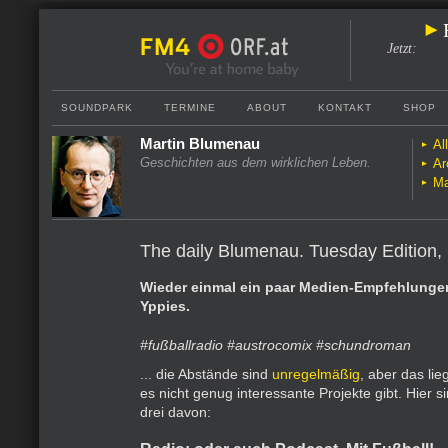
Jetzt
:
SOUNDPARK
TERMINE
ABOUT
KONTAKT
SHOP
Martin Blumenau
Al
Geschichten aus dem wirklichen Leben.
Ar
Ma
The daily Blumenau. Tuesday Edition,
Wieder einmal ein paar Medien-Empfehlungen
Yppies.
#fußballradio #austrocomix #schundroman
... die Abstände sind
unregelmäßig
, aber das lie
es nicht genug interessante Projekte gibt. Hier s
drei davon: