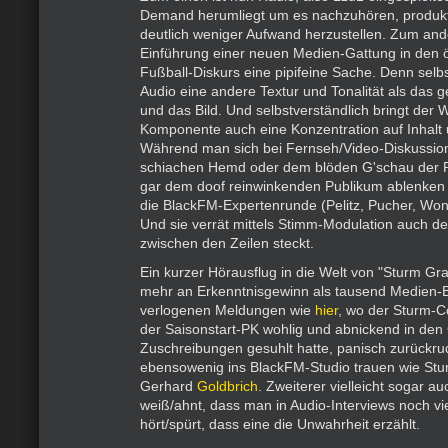
Demand herumliegt um es nachzuhören, produkt
deutlich weniger Aufwand herzustellen. Zum ande
Einführung einer neuen Medien-Gattung in den ö
Fußball-Diskurs eine pipifeine Sache. Denn selbs
Audio eine andere Textur und Tonalität als das 
und das Bild. Und selbstverständlich bringt der W
Komponente auch eine Konzentration auf Inhalt
Während man sich bei Fernseh/Video-Diskussio
schiachen Hemd oder dem blöden G'schau der 
gar dem doof reinwinkenden Publikum ablenken l
die BlackFM-Expertenrunde (Pelitz, Pucher, Woni
Und sie verrät mittels Stimm-Modulation auch de
zwischen den Zeilen steckt.
Ein kurzer Hörausflug in die Welt von "Sturm Gra
mehr an Erkenntnisgewinn als tausend Medien-B
verlogenen Meldungen wie
hier
, wo der Sturm-Co
der Saisonstart-PK wohlig und abnickend in den
Zuschreibungen gesuhlt hatte, panisch zurückrud
ebensowenig ins BlackFM-Studio trauen wie St
Gerhard
Goldbrich
. Zweiterer vielleicht sogar au
weiß/ahnt, dass man in Audio-Interviews noch vie
hört/spürt, dass eine die Unwahrheit erzählt.