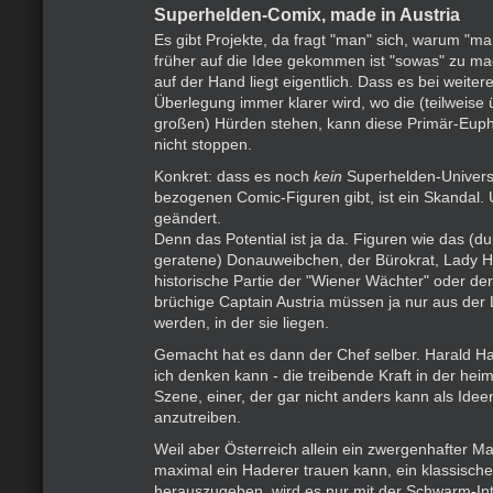
Superhelden-Comix, made in Austria
Es gibt Projekte, da fragt "man" sich, warum "man
früher auf die Idee gekommen ist "sowas" zu ma
auf der Hand liegt eigentlich. Dass es bei weiterer
Überlegung immer klarer wird, wo die (teilweise
großen) Hürden stehen, kann diese Primär-Eup
nicht stoppen.
Konkret: dass es noch
kein
Superhelden-Univers
bezogenen Comic-Figuren gibt, ist ein Skandal.
geändert.
Denn das Potential ist ja da. Figuren wie das (du
geratene) Donauweibchen, der Bürokrat, Lady H
historische Partie der "Wiener Wächter" oder de
brüchige Captain Austria müssen ja nur aus der 
werden, in der sie liegen.
Gemacht hat es dann der Chef selber. Harald Ha
ich denken kann - die treibende Kraft in der he
Szene, einer, der gar nicht anders kann als Ide
anzutreiben.
Weil aber Österreich allein ein zwergenhafter Mar
maximal ein Haderer trauen kann, ein klassisch
herauszugeben, wird es nur mit der Schwarm-Int