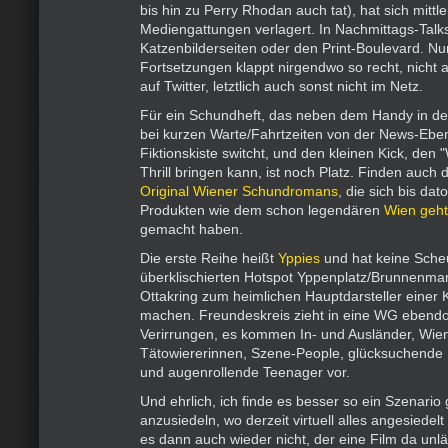
bis hin zu Perry Rhodan auch tat), hat sich mittler
Mediengattungen verlagert. In Nachmittags-Talk
Katzenbilderseiten oder den Print-Boulevard. N
Fortsetzungen klappt nirgendwo so recht, nicht 
auf Twitter, letztlich auch sonst nicht im Netz.
Für ein Schundheft, das neben dem Handy in de
bei kurzen Warte/Fahrtzeiten von der News-Eben
Fiktionskiste switcht, und den kleinen Kick, den "
Thrill bringen kann, ist noch Platz. Finden auch d
Original Wiener Schundromans
, die sich bis da
Produkten wie dem schon legendären
Wien geht
gemacht haben.
Die erste Reihe heißt
Yppies
und hat keine Sche
überklischierten Hotspot Yppenplatz/Brunnenmar
Ottakring zum heimlichen Hauptdarsteller einer
machen. Freundeskreis zieht in eine WG ebendor
Verirrungen, es kommen In- und Ausländer, Wie
Tätowiererinnen, Szene-People, glücksuchende
und augenrollende Teenager vor.
Und ehrlich, ich finde es besser so ein Szenario
anzusiedeln, wo derzeit virtuell alles angesiedelt w
es dann auch wieder nicht, der eine Film da unlä