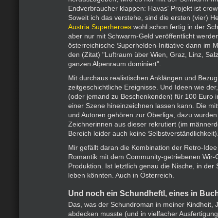
Endverbraucher klappen: Havas' Projekt ist crow
Soweit ich das verstehe, sind die ersten (vier) H
Austria Superheroes
wohl schon fertig in der S
aber nur mit Schwarm-Geld veröffentlicht werden
österreichische Superhelden-Initiative dann im
den (Zitat) "Luftraum über Wien, Graz, Linz, Sa
ganzen Alpenraum dominiert".
Mit durchaus realistischen Anklängen und Bezu
zeitgeschichtliche Ereignisse. Und Ideen wie der
(oder jemand zu Beschenkenden) für 100 Euro in 
einer Szene hineinzeichnen lassen kann. Die mi
und Autoren gehören zur Oberliga, dazu wurden
Zeichnerinnen aus dieser rekrutiert (im männer
Bereich leider auch keine Selbstverständlichkeit)
Mir gefällt daran die Kombination der Retro-Idee
Romantik mit dem Community-getriebenen Wir-G
Produktion. Ist letztlich genau die Nische, in d
leben könnten. Auch in Österreich.
Und noch ein Schundheftl, eines in Buc
Das, was der Schundroman in meiner Kindheit,
abdecken musste (und in vielfacher Ausfertigun