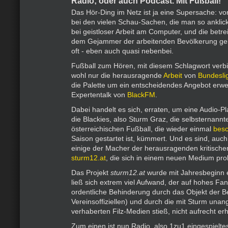
Radio; oder auch Podcast. Mit Fußball!
Das Hör-Ding im Netz ist ja eine Supersache: vor
bei den vielen Schau-Sachen, die man so ankli
bei geistloser Arbeit am Computer, und die betr
dem Gejammer der arbeitenden Bevölkerung geht
oft - eben auch quasi nebenbei.
Fußball zum Hören, mit diesem Schlagwort verb
wohl nur die herausragende
Arbeit
von
Bundesli
die Palette um ein entscheidendes Angebot erwei
Expertentalk von
BlackFM
.
Dabei handelt es sich, erraten, um eine Audio-Pl
die Blackies, also Sturm Graz, die selbsternannte
österreichischen Fußball, die wieder einmal
bes
Saison gestartet ist, kümmert. Und es sind, auch
einige der Macher der herausragenden kritische
sturm12.at
, die sich in einem neuen Medium pro
Das Projekt
sturm12.at
wurde mit Jahresbeginn ei
ließ sich extrem viel Aufwand, der auf hohes Fan
ordentliche Behinderung durch das Objekt der Be
Vereinsoffiziellen) und durch die mit Sturm una
verhaberten Filz-Medien stieß, nicht aufrecht erh
Zum einen ist nun Radio, also 1zu1 eingespielte