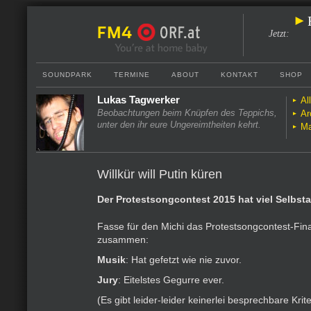
Jetzt
:
SOUNDPARK
TERMINE
ABOUT
KONTAKT
SHOP
Lukas Tagwerker
Al
Beobachtungen beim Knüpfen des Teppichs,
Ar
unter den ihr eure Ungereimtheiten kehrt.
Ma
Willkür will Putin küren
Der Protestsongcontest 2015 hat viel Selbst
Fasse für den Michi das Protestsongcontest-Fin
zusammen:
Musik
: Hat gefetzt wie nie zuvor.
Jury
: Eitelstes Gegurre ever.
(Es gibt leider-leider keinerlei besprechbare Krit