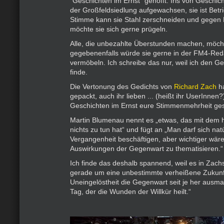
"Geschichten im Ernst" gehofft. Iris von Geschich
der Großfeldsiedlung aufgewachsen, sie ist Betrie
Stimme kann sie Stahl zerschneiden und gegen
möchte sie sich gerne prügeln.
Alle, die unbezahlte Überstunden machen, möcht
gegebenenfalls würde sie gerne in der FM4-Red
vermöbeln. Ich schreibe das nur, weil ich den G
finde.
Die Vertonung des Gedichts von
Richard Zach
ha
gepackt, auch ihr lieben ... (heißt ihr UserInnen
Geschichten im Ernst eure Stimmenmehrheit ge
Martin Blumenau nennt es „etwas, das mit dem hi
nichts zu tun hat“ und fügt an „Man darf sich nat
Vergangenheit beschäftigen, aber wichtiger wäre
Auswirkungen der Gegenwart zu thematisieren.“
Ich finde das deshalb spannend, weil es in Zach
gerade um eine unbestimmte verheißene Zukunf
Uneingelöstheit die Gegenwart seit je her ausma
Tag, der die Wunden der Willkür heilt.“