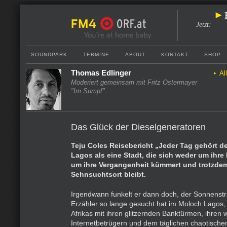
Jetzt
:
SOUNDPARK
TERMINE
ABOUT
KONTAKT
SHOP
Thomas Edlinger
Al
Moderiert gemeinsam mit Fritz Ostermayer
"Im Sumpf".
Das Glück der Dieselgeneratoren
Teju Coles Reisebericht „Jeder Tag gehört d
Lagos als eine Stadt, die sich weder um ihr
um ihre Vergangenheit kümmert und trotzdem
Sehnsuchtsort bleibt.
Irgendwann funkelt er dann doch, der Sonnenst
Erzähler so lange gesucht hat im Moloch Lagos,
Afrikas mit ihren glitzernden Banktürmen, ihren
Internetbetrügern und dem täglichen chaotisch