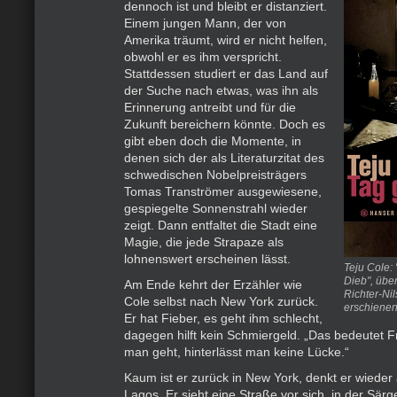
dennoch ist und bleibt er distanziert.
Einem jungen Mann, der von
Amerika träumt, wird er nicht helfen,
obwohl er es ihm verspricht.
Stattdessen studiert er das Land auf
der Suche nach etwas, was ihn als
Erinnerung antreibt und für die
Zukunft bereichern könnte. Doch es
gibt eben doch die Momente, in
denen sich der als Literaturzitat des
schwedischen Nobelpreisträgers
Tomas Tranströmer ausgewiesene,
gespiegelte Sonnenstrahl wieder
zeigt. Dann entfaltet die Stadt eine
Magie, die jede Strapaze als
lohnenswert erscheinen lässt.
Teju Cole:
Dieb", über
Am Ende kehrt der Erzähler wie
Richter-Nil
Cole selbst nach New York zurück.
erschienen
Er hat Fieber, es geht ihm schlecht,
dagegen hilft kein Schmiergeld. „Das bedeutet
man geht, hinterlässt man keine Lücke.“
Kaum ist er zurück in New York, denkt er wieder
Lagos. Er sieht eine Straße vor sich, in der Sär