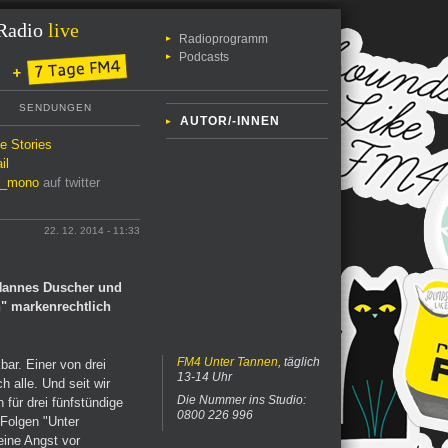
Radio
live
Radioprogramm
Podcasts
SENDUNGEN
AUTOR/-INNEN
le Stories
il
r_mono
auf twitter
22. 12. 2014 - 11:33
 Hannes Duscher und
" markenrechtlich
FM4 Unter Tannen
, täglich
bar. Einer von drei
13-14 Uhr
 alle. Und seit wir
Die Nummer ins Studio:
 für drei fünfstündige
0800 226 996
 Folgen "Unter
eine Angst vor