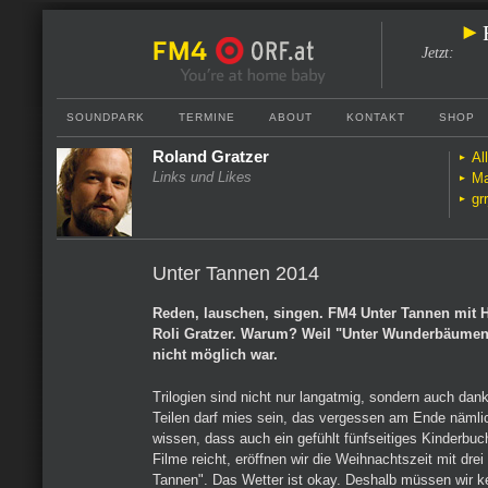
Jetzt
:
SOUNDPARK
TERMINE
ABOUT
KONTAKT
SHOP
Roland Gratzer
Al
Links und Likes
Ma
gr
Unter Tannen 2014
Reden, lauschen, singen. FM4 Unter Tannen mit
Roli Gratzer. Warum? Weil "Unter Wunderbäumen
nicht möglich war.
Trilogien sind nicht nur langatmig, sondern auch dank
Teilen darf mies sein, das vergessen am Ende nämlich
wissen, dass auch ein gefühlt fünfseitiges Kinderbuch
Filme reicht, eröffnen wir die Weihnachtszeit mit drei
Tannen". Das Wetter ist okay. Deshalb müssen wir k