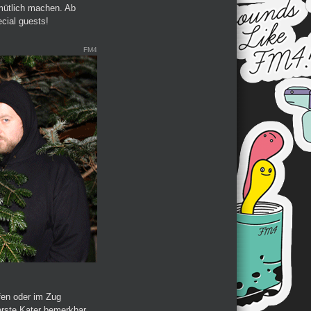
mütlich machen. Ab
cial guests!
FM4
fen oder im Zug
erste Kater bemerkbar