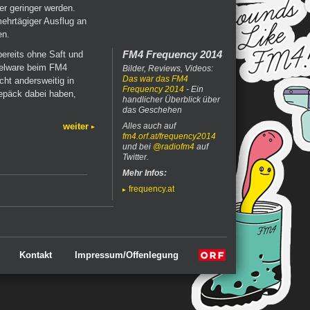
er geringer werden.
ehrtägiger Ausflug an
en.
FM4 Frequency 2014
reits ohne Saft und
gelware beim FM4
Bilder, Reviews, Videos:
Das war das FM4
ht andersweitig in
Frequency 2014
- Ein
Gepäck dabei haben,
handlicher Überblick über
das Geschehen
weiter
Alles auch auf
fm4.orf.at/frequency2014
und bei
@radiofm4
auf
Twitter.
Mehr Infos:
frequency.at
Kontakt
Impressum/Offenlegung