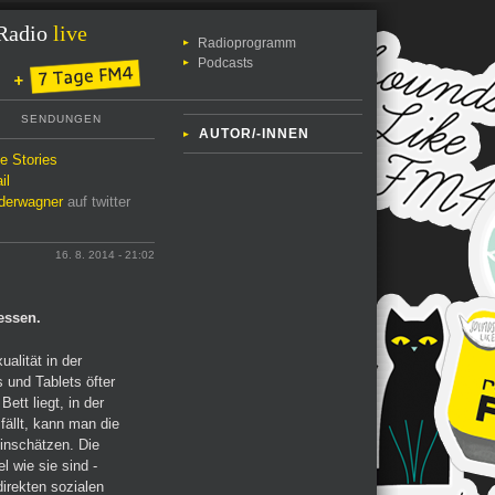
Radio
live
Radioprogramm
Podcasts
SENDUNGEN
AUTOR/-INNEN
le Stories
il
erwagner
auf twitter
16. 8. 2014 - 21:02
essen.
ualität in der
 und Tablets öfter
ett liegt, in der
fällt, kann man die
inschätzen. Die
l wie sie sind -
irekten sozialen