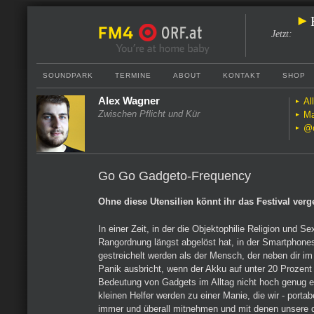
Jetzt
:
SOUNDPARK
TERMINE
ABOUT
KONTAKT
SHOP
Alex Wagner
Al
Zwischen Pflicht und Kür
Ma
@d
Go Go Gadgeto-Frequency
Ohne diese Utensilien könnt ihr das Festival verg
In einer Zeit, in der die Objektophilie Religion und Sex
Rangordnung längst abgelöst hat, in der Smartphones
gestreichelt werden als der Mensch, der neben dir im B
Panik ausbricht, wenn der Akku auf unter 20 Prozent 
Bedeutung von Gadgets im Alltag nicht hoch genug e
kleinen Helfer werden zu einer Manie, die wir - portabe
immer und überall mitnehmen und mit denen unsere d