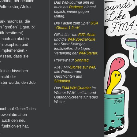
 Ghana, der deutlich
Das WM-Journal gibt es
ltmeister, Afrika-
auch als
Podcast
, einmal
täglich, immer gegen
Mittag.
rk macht (a: die
Die Fakten zum Spiel
USA
 "großen" Ligen. b:
- Ghana 1:2 nV
.
ktik bestimmt)
Offizielles: die
FIFA-Seite
s noch an akuten
und die
WM-Spezial-Site
der Sport-Kollegen.
Philosophien und
Inoffizielles: die Ligen-
 implementiert -
Verteilung der
WM-Starter
.
wissen, dass sie
Preview auf
Sonntag
.
n.
Alle FM4-
Stories zur WM
,
leines bisschen
alle Rundherum-
nicht der
Geschichten aus
Südafrika
.
ister wurde, den Job
Das
FM4 WM Quartier
im
Wiener WUK - mit In- und
Outdoor-Screens für jedes
Wetter.
 auch auf Geheiß des
wohl die alten
s auch den neu
funktioniert hat,
.