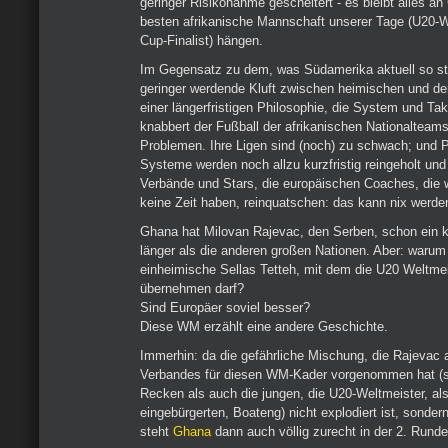
geringer Risikonahme gescheitert - es bleibt alles an
besten afrikanische Mannschaft unserer Tage (U20-We
Cup-Finalist) hängen.
Im Gegensatz zu dem, was Südamerika aktuell so sta
geringer werdende Kluft zwischen heimischen und den
einer längerfristigen Philosophie, die System und Ta
knabbert der Fußball der afrikanischen Nationalteam
Problemen. Ihre Ligen sind (noch) zu schwach; und 
Systeme werden noch allzu kurzfristig reingeholt und
Verbände und Stars, die europäischen Coaches, die 
keine Zeit haben, reinquatschen: das kann nix werde
Ghana hat Milovan Rajevac, den Serben, schon ein k
länger als die anderen großen Nationen. Aber: warum 
einheimische Sellas Tetteh, mit dem die U20 Weltme
übernehmen darf?
Sind Europäer soviel besser?
Diese WM erzählt eine andere Geschichte.
Immerhin: da die gefährliche Mischung, die Rajevac
Verbandes für diesen WM-Kader vorgenommen hat (so
Recken als auch die jungen, die U20-Weltmeister, al
eingebürgerten, Boateng) nicht explodiert ist, sondern 
steht
Ghana
dann auch völlig zurecht in der 2. Runde