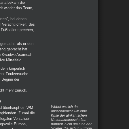
hana bekam die
eit wieder das Team,
rten", bei denen
r Verächtlichkeit, des
 Fußballer sprechen,
 gemacht: als er den
teng gebracht hat,
lich Kwadwo Asamoah
ve Mittelfeld.
 dem körperlich
trotz Foulversuche
u Beginn der
cht mehr zurück.
s
Wobei es sich da
nd überhaupt ein WM-
ausschließlich um eine
nwegblenden. Zumal die
Krise der afrikanischen
blegalen Verschub-
Nationalmannschaften
ngsvolle Europa,
handelt, nicht um eine der
Spieler, die sich in Europa