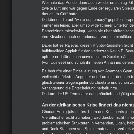
Weshalb das Pendel dann auch wieder umschlug. G
zweite Luft und war gegen Ende der regulären Spielz
das es im Griff hatte.
Da können die auf "white supremacy" gepolten "Expe
immer ein leiser, aber umso widerlicherer Unterton de
Patronizings mitschwingt, wenn sie über afrikanische
ihre Klischees noch so redundant vor sich hinblöken.
Dabei hat es Rajevac diesen Krypto-Rassisten leicht
halbinvaliden Appiah für den verletzten Kevin P. Boa
opferte er dafür seinen universellsten Spieler, näm
(von Udinese) und schob ihn neben Annan ins defensi
Es bedurfte einer Einzelleistung von Asamoah Gyan,
vielleicht stärksten Angreifer des Turniers, der sich 
gleich zweier Gegenspieler durchsetzte und schon z
Verlängerung die Entscheidung herbeiführte.
Da kam der US-Terminator dann nämlich endgültig ni
An der afrikanischen Krise ändert das nicht
Ghanas Erfolg (als drittes Team des Kontinents je u
Viertelfinal erreicht zu haben) wird darüber nicht hi
problematischen Strukturen in Verbänden, Ligen, hal
und Dock-Stationen von Spielermaterial ins verheißu