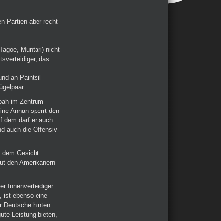
en Partien aber recht
Tagoe, Muntari) nicht
tsverteidiger, das
und an Paintsil
ügelpaar.
oah im Zentrum
leine Annan sperrt den
f dem darf er auch
d auch die Offensiv-
s dem Gesicht
 tut den Amerikanern
er Innenverteidiger
, ist ebenso eine
r Deutsche hinten
ute Leistung bieten,