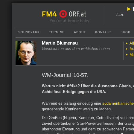
Jetzt
:
SOUNDPARK
TERMINE
ABOUT
KONTAKT
SHOP
Martin Blumenau
Al
Geschichten aus dem wirklichen Leben.
Ar
Ma
WM-Journal '10-57.
Warum nicht Afrika? Über die Ausnahme Ghana, a
Achtelfinal-Erfolgs gegen die USA.
Während es bislang eindeutig eine
südamerikanisch
gastgebende Kontinent wenig zu lachen.
Die Großen (Nigeria, Kamerun, Cote d'Ivoire) von in
zuviel übertriebener Star-Power zerfressen, der Gast
überhöhten Erwartung und dem zu schwachen Persona