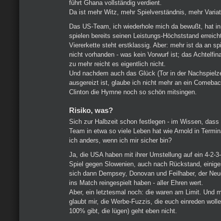
führt Ghana vollständig verdient.
Da ist mehr Witz, mehr Spielverständnis, mehr Variat
Das US-Team, ich wiederhole mich da bewußt, hat in
spielen bereits seinen Leistungs-Höchststand erreicht
Viererkette steht erstklassig. Aber: mehr ist da an s
nicht vorhanden - was kein Vorwurf ist; das Achtelfina
zu mehr reicht es eigentlich nicht.
Und nachdem auch das Glück (Tor in der Nachspielze
ausgereizt ist, glaube ich nicht mehr an ein Comebac
Clinton die Hymne noch so schön mitsingen.
Risiko, was?
Sich zur Halbzeit schon festlegen - im Wissen, das
Team in etwa so viele Leben hat wie Arnold in Termina
ich anders, wenn ich mir sicher bin?
Ja, die USA haben mit ihrer Umstellung auf ein 4-2-3
Spiel gegen Slowenien, auch nach Rückstand, einige
sich dann Dempsey, Donovan und Feilhaber, der Neu
ins Match reingespielt haben - aller Ehren wert.
Aber, ein letztesmal noch: die waren am Limit. Und 
glaubt mir, die Werbe-Fuzzis, die euch einreden woll
100% gibt, die lügen) geht eben nicht.