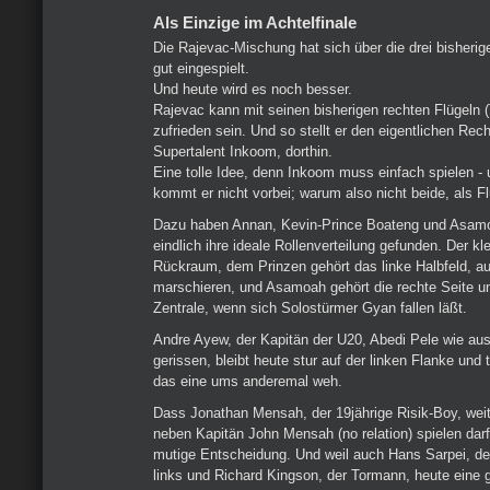
Als Einzige im Achtelfinale
Die Rajevac-Mischung hat sich über die drei bisherig
gut eingespielt.
Und heute wird es noch besser.
Rajevac kann mit seinen bisherigen rechten Flügeln (
zufrieden sein. Und so stellt er den eigentlichen Rech
Supertalent Inkoom, dorthin.
Eine tolle Idee, denn Inkoom muss einfach spielen - 
kommt er nicht vorbei; warum also nicht beide, als Fl
Dazu haben Annan, Kevin-Prince Boateng und Asam
eindlich ihre ideale Rollenverteilung gefunden. Der k
Rückraum, dem Prinzen gehört das linke Halbfeld, au
marschieren, und Asamoah gehört die rechte Seite un
Zentrale, wenn sich Solostürmer Gyan fallen läßt.
Andre Ayew, der Kapitän der U20, Abedi Pele wie au
gerissen, bleibt heute stur auf der linken Flanke und
das eine ums anderemal weh.
Dass Jonathan Mensah, der 19jährige Risik-Boy, weit
neben Kapitän John Mensah (no relation) spielen darf
mutige Entscheidung. Und weil auch Hans Sarpei, de
links und Richard Kingson, der Tormann, heute eine g