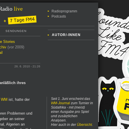
Radio
live
Radioprogramm
Podcasts
SENDUNGEN
AUTOR/-INNEN
le Stories
chiv
(vor 2009)
il
26. 6. 2010 - 21:26
nläßlich ihres
Seit 1. Juni erscheint das
e WM
ist, hatte der
WM-Journal
zum Turnier in
Südafrika - mit (meist)
einer Ausgabe pro Spiel
neren Problemen und
und zusätzlichen
geber an seiner
Analysen.
l, Algerien an
Hier auch in der
Übersicht
.