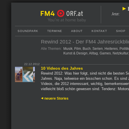
Jetzt
:
SOUNDPARK
TERMINE
ABOUT
KONTAKT
SHOP
Rewind 2012 - Der FM4 Jahresrückbli
Alle Themen:
Musik
,
Film
,
Buch
,
Serien
,
Heiteres
,
Politi
Kunst & Design
,
Alltag
,
Games
,
Netzkultur
22.12.2012
10 Videos des Jahres
Rewind 2012: Was hier folgt, sind nicht die besten 
Jahres. Naja, teilweise ein bisschen schon. Es sind
Videos, die 2012 interessant, wichtig, bemerkenswer
vielleicht bloß schön gewesen sind. Tendenz: Motor
neuere Stories