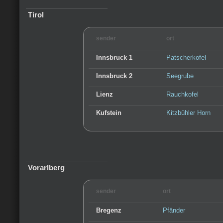
Tirol
sender
ort
Innsbruck 1
Patscherkofel
Innsbruck 2
Seegrube
Lienz
Rauchkofel
Kufstein
Kitzbühler Horn
Vorarlberg
sender
ort
Bregenz
Pfänder