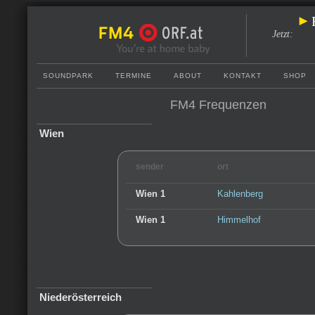
Jetzt
:
SOUNDPARK
TERMINE
ABOUT
KONTAKT
SHOP
FM4 Frequenzen
Wien
sender
ort
Wien 1
Kahlenberg
Wien 1
Himmelhof
Niederösterreich