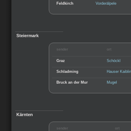
Feldkirch
Vorderälpele
Steiermark
sender
ort
Graz
Schöckl
Schladming
Hauser Kaibli
Bruck an der Mur
Mugel
Kärnten
sender
ort