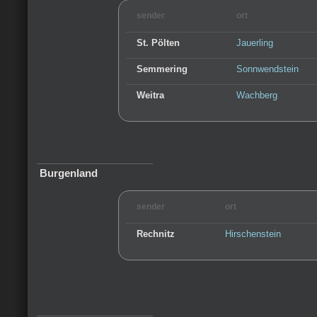
sender
ort
St. Pölten
Jauerling
Semmering
Sonnwendstein
Weitra
Wachberg
Burgenland
sender
ort
Rechnitz
Hirschenstein