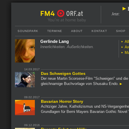
Jetzt
:
SOUNDPARK
TERMINE
ABOUT
KONTAKT
SHOP
Gerlinde Lang
Al
Innerlichkeiten. Äußerlichkeiten.
Ar
Ma
14.03.2017
Das Schweigen Gottes
Der neue Martin Scorsese-Film "Schweigen" und die
gleichnamige Buchvorlage von Shusaku Endo.
09.02.2017
Bavarian Horror Story
Achtziger Jahre, Katholizismus und NS-Vergangenhei
Grundlagen für Berni Mayers Bavarian Gothic Novel 
09.12.2016