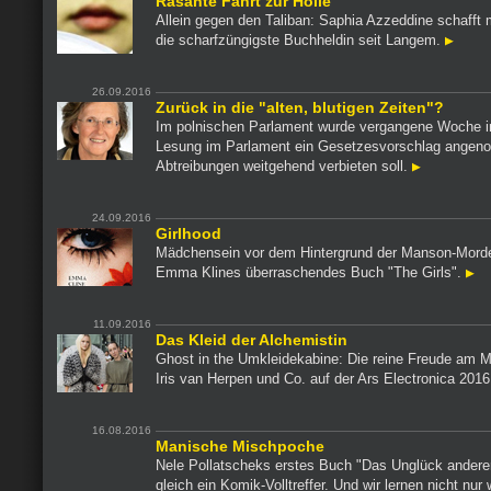
Rasante Fahrt zur Hölle
Allein gegen den Taliban: Saphia Azzeddine schafft m
die scharfzüngigste Buchheldin seit Langem.
26.09.2016
Zurück in die "alten, blutigen Zeiten"?
Im polnischen Parlament wurde vergangene Woche in
Lesung im Parlament ein Gesetzesvorschlag angen
Abtreibungen weitgehend verbieten soll.
24.09.2016
Girlhood
Mädchensein vor dem Hintergrund der Manson-Morde
Emma Klines überraschendes Buch "The Girls".
11.09.2016
Das Kleid der Alchemistin
Ghost in the Umkleidekabine: Die reine Freude am Ma
Iris van Herpen und Co. auf der Ars Electronica 201
16.08.2016
Manische Mischpoche
Nele Pollatscheks erstes Buch "Das Unglück anderer
gleich ein Komik-Volltreffer. Und wir lernen nicht nur