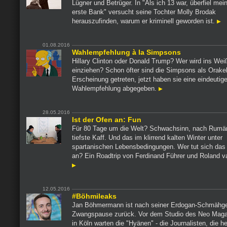
Lügner und Betrüger. In "Als ich 13 war, überfiel mei
erste Bank" versucht seine Tochter Molly Brodak
herauszufinden, warum er kriminell geworden ist.
01.08.2016
Wahlempfehlung à la Simpsons
Hillary Clinton oder Donald Trump? Wer wird ins We
einziehen? Schon öfter sind die Simpsons als Orakel
Erscheinung getreten, jetzt haben sie eine eindeutig
Wahlempfehlung abgegeben.
28.05.2016
Ist der Ofen an: Fun
Für 80 Tage um die Welt? Schwachsinn, nach Rumän
tiefste Kaff. Und das im klirrend kalten Winter unter
spartanischen Lebensbedingungen. Wer tut sich das nu
an? Ein Roadtrip von Ferdinand Führer und Roland v
12.05.2016
#Böhmileaks
Jan Böhmermann ist nach seiner Erdogan-Schmähge
Zwangspause zurück. Vor dem Studio des Neo Maga
in Köln warten die "Hyänen" - die Journalisten, die h