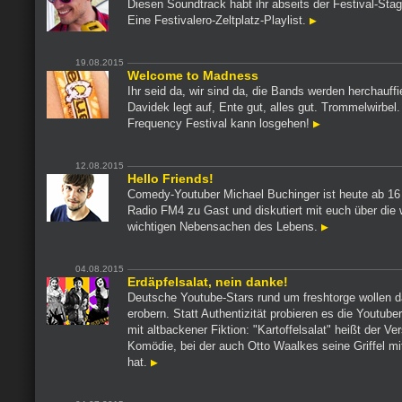
Diesen Soundtrack habt ihr abseits der Festival-Sta
Eine Festivalero-Zeltplatz-Playlist.
19.08.2015
Welcome to Madness
Ihr seid da, wir sind da, die Bands werden herchauffie
Davidek legt auf, Ente gut, alles gut. Trommelwirbe
Frequency Festival kann losgehen!
12.08.2015
Hello Friends!
Comedy-Youtuber Michael Buchinger ist heute ab 16 
Radio FM4 zu Gast und diskutiert mit euch über die w
wichtigen Nebensachen des Lebens.
04.08.2015
Erdäpfelsalat, nein danke!
Deutsche Youtube-Stars rund um freshtorge wollen 
erobern. Statt Authentizität probieren es die Youtube
mit altbackener Fiktion: "Kartoffelsalat" heißt der Ve
Komödie, bei der auch Otto Waalkes seine Griffel mi
hat.