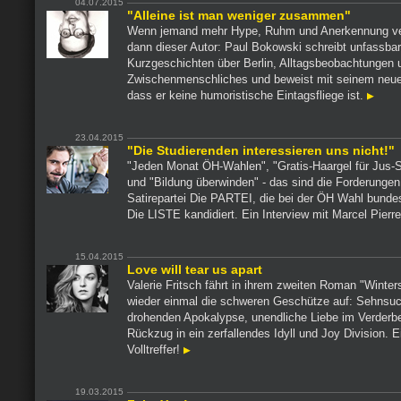
04.07.2015
"Alleine ist man weniger zusammen"
Wenn jemand mehr Hype, Ruhm und Anerkennung ver
dann dieser Autor: Paul Bokowski schreibt unfassba
Kurzgeschichten über Berlin, Alltagsbeobachtungen 
Zwischenmenschliches und beweist mit seinem neu
dass er keine humoristische Eintagsfliege ist.
23.04.2015
"Die Studierenden interessieren uns nicht!"
"Jeden Monat ÖH-Wahlen", "Gratis-Haargel für Jus-
und "Bildung überwinden" - das sind die Forderungen
Satirepartei Die PARTEI, die bei der ÖH Wahl bunde
Die LISTE kandidiert. Ein Interview mit Marcel Pierr
15.04.2015
Love will tear us apart
Valerie Fritsch fährt in ihrem zweiten Roman "Winter
wieder einmal die schweren Geschütze auf: Sehnsuch
drohenden Apokalypse, unendliche Liebe im Verderbe
Rückzug in ein zerfallendes Idyll und Joy Division. E
Volltreffer!
19.03.2015