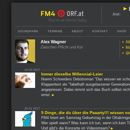
Jetzt
:
SOUNDPARK
TERMINE
ABOUT
KONTAKT
SHOP
Alex Wagner
Al
Zwischen Pflicht und Kür
Ma
@d
10.03.2017
Immer dieselbe Millennial-Leier
Noemi Schneiders Debütroman "Das wissen wir scho
Klappentext als "fabelhaft ausgelassener Generatio
angepriesen. Dabei nimmt sich das Buch selbst nicht
ernst.
20.01.2017
5 Dinge, die du über die Paaarty!!! wissen so
FM4 feiert am Samstag Geburtstag in der Ottakringer
Wer spielt wann? Was kann ich tun, wenn ich kein T
Und gibt's die Konzerte im Videostream?