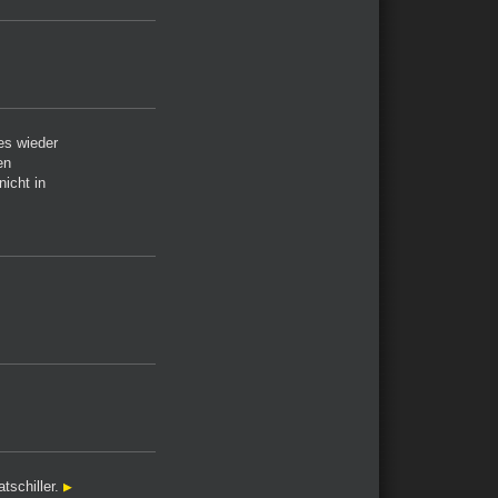
es wieder
en
icht in
schiller.