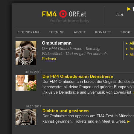
Jetzt
:
SOUNDPARK
TERMINE
ABOUT
KONTAKT
SHOP
Ombudsmann
Al
Der FM4 Ombudsmann - bereinigt
Ar
Widerstände. Und es gibt ihn auch als
Ma
Podcast
30.10.2012
Die FM4 Ombudsmann Dienstreise
Der FM4 Ombudsmann bereist die Original-Bundeslä
beantwortet all deine Fragen und gründet Europa völl
inklusive Demokratie und Livemusik von Love&Fist.
16.10.2011
Dichten und gewinnen
Der Ombudsmann appears am FM4 Fest in München
kannst gewinnen: Tickets und ein Meet & Greet.