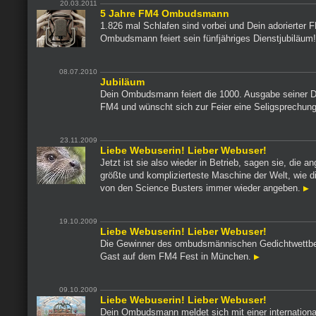
20.03.2011
5 Jahre FM4 Ombudsmann
1.826 mal Schlafen sind vorbei und Dein adorierter 
Ombudsmann feiert sein fünfjähriges Dienstjubiläum
08.07.2010
Jubiläum
Dein Ombudsmann feiert die 1000. Ausgabe seiner Di
FM4 und wünscht sich zur Feier eine Seligsprechun
23.11.2009
Liebe Webuserin! Lieber Webuser!
Jetzt ist sie also wieder in Betrieb, sagen sie, die an
größte und komplizierteste Maschine der Welt, wie d
von den Science Busters immer wieder angeben.
19.10.2009
Liebe Webuserin! Lieber Webuser!
Die Gewinner des ombudsmännischen Gedichtwettb
Gast auf dem FM4 Fest in München.
09.10.2009
Liebe Webuserin! Lieber Webuser!
Dein Ombudsmann meldet sich mit einer internationa