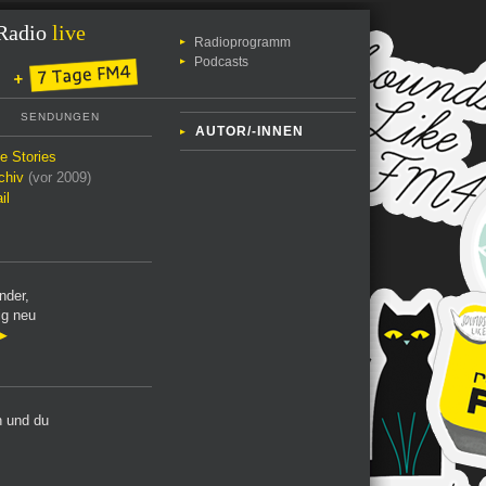
Radio
live
Radioprogramm
Podcasts
SENDUNGEN
AUTOR/-INNEN
le Stories
chiv
(vor 2009)
il
nder,
ig neu
 und du