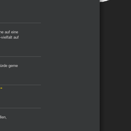
e auf eine
ielfalt auf
ürde gerne
!“
len,