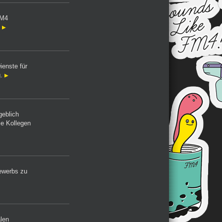
FM4
!
enste für
g.
geblich
ie Kollegen
ewerbs zu
len