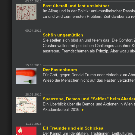
03.05.2016
Fast überall und fast unsichtbar
Im Alltag und in der Politik: anti-muslimischer Ras
zu und wird zum ernsten Problem. Zeit darüber zu r
05.04.2016
Schön ungemütlich
Sie stellen sich blöd an und feiern das. Die Comfort
Crusher wollen mit peinlichen Challenges aus ihrer 
austreten. Fremdschämen als Prinzip. Aber wozu ü
15.03.2016
Der Fastenboom
Für Gott, gegen Donald Trump oder einfach zum Ab
Wieso die Menschen nicht auf das Fasten verzichte
28.01.2016
Sperrzone, Demos und "Selfies" beim Akadem
Ein Überblick über die Demos und Aktionen in Wien
Akademikerball 2016.
11.12.2015
Elf Freunde und ein Schicksal
Der Kampf um Identitäten, Traditionen, Leitkulturen,